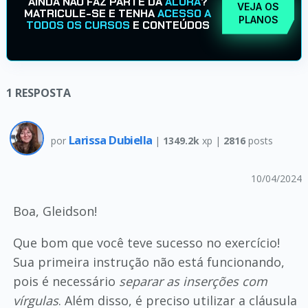
AINDA NÃO FAZ PARTE DA
ALURA
?
VEJA OS
MATRICULE-SE E TENHA
ACESSO A
PLANOS
TODOS OS CURSOS
E CONTEÚDOS
1
RESPOSTA
Larissa Dubiella
por
|
1349.2k
xp |
2816
posts
10/04/2024
Boa, Gleidson!
Que bom que você teve sucesso no exercício!
Sua primeira instrução não está funcionando,
pois é necessário
separar as inserções com
vírgulas
. Além disso, é preciso utilizar a cláusula