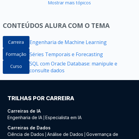
Mostrar mais tópicos
CONTEÚDOS ALURA COM O TEMA
Engenharia de Machine Learning
Carreira
Séries Temporais e Forecasting
Formação
SQL com Oracle Database: manipule e
Curso
consulte dados
TRILHAS POR CARREIRA
Carreiras de IA
Engenharia de IA
Especialista em IA
|
Carreiras de Dados
Ciência de Dados
Análise de Dados
Governança de
|
|