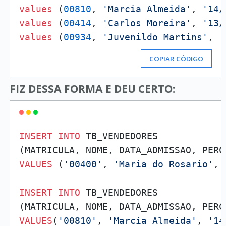
values
 (
00810
, 
'Marcia Almeida'
, 
'14/
values
 (
00414
, 
'Carlos Moreira'
, 
'13/
values
 (
00934
, 
'Juvenildo Martins'
, 
'
COPIAR CÓDIGO
FIZ DESSA FORMA E DEU CERTO:
INSERT
INTO
 TB_VENDEDORES

VALUES
 (
'00400'
, 
'Maria do Rosario'
, 
INSERT
INTO
 TB_VENDEDORES

VALUES
(
'00810'
, 
'Marcia Almeida'
, 
'14