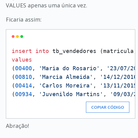
VALUES apenas uma única vez.
Ficaria assim:
insert
into
values
(
00400
, 
'Maria do Rosario'
, 
'23/07/20
(
00810
, 
'Marcia Almeida'
, 
'14/12/2016
(
00414
, 
'Carlos Moreira'
, 
'13/11/2015
(
00934
, 
'Juvenildo Martins'
, 
'09/03/2
COPIAR CÓDIGO
Abração!