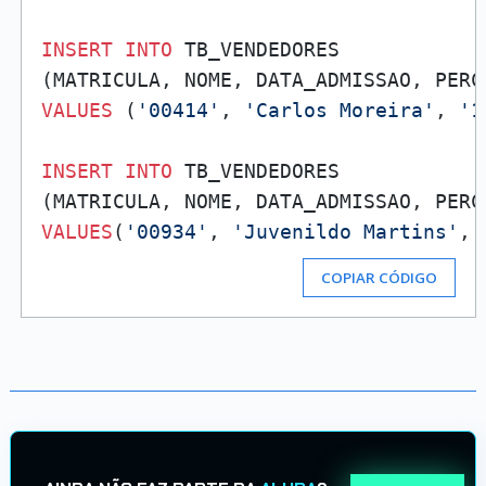
INSERT
INTO
 TB_VENDEDORES

VALUES
 (
'00414'
, 
'Carlos Moreira'
, 
'1
INSERT
INTO
 TB_VENDEDORES

VALUES
(
'00934'
, 
'Juvenildo Martins'
, 
COPIAR CÓDIGO