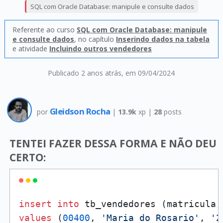
SQL com Oracle Database: manipule e consulte dados
Referente ao curso
SQL com Oracle Database: manipule
e consulte dados
, no capítulo
Inserindo dados na tabela
e atividade
Incluindo outros vendedores
Publicado 2 anos atrás
, em 09/04/2024
Gleidson Rocha
por
|
13.9k
xp |
28
posts
TENTEI FAZER DESSA FORMA E NÃO DEU
CERTO:
insert
into
values
 (
00400
, 
'Maria do Rosario'
, 
'2