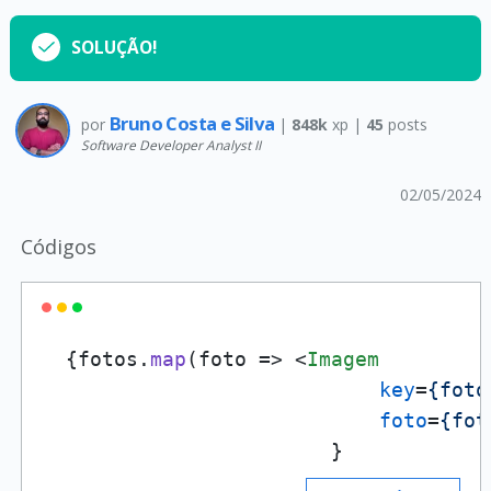
SOLUÇÃO!
Bruno Costa e Silva
por
|
848k
xp |
45
posts
Software Developer Analyst II
02/05/2024
Códigos
  {fotos.
map
(
foto
 =>
<
Imagem
key
=
{foto
foto
=
{fot