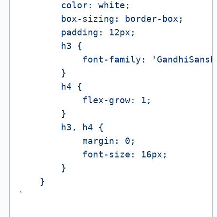
        color: white;

        box-sizing: border-box;

        padding: 12px;

        h3 {

            font-family: 'GandhiSansBo
        }

        h4 {

            flex-grow: 1;

        }

        h3, h4 {

            margin: 0;

            font-size: 16px;

        }

    }

`