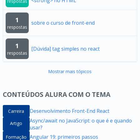
<strong> no HTML
respostas
1
sobre o curso de front-end
respostas
1
[Dúvida] tag simples no react
respostas
Mostrar mais tópicos
CONTEÚDOS ALURA COM O TEMA
Desenvolvimento Front-End React
Carreira
Async/await no JavaScript: o que é e quando
Artigo
usar?
Angular 19: primeiros passos
Formação