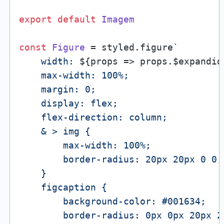
export
default
Imagem
const
Figure
 = styled.
figure
`

    width: 
${props => props.$expandid
    max-width: 100%;

    margin: 0;

    display: flex;

    flex-direction: column;

    & > img {

        max-width: 100%;

        border-radius: 20px 20px 0 0;

    }

    figcaption {

        background-color: #001634;

        border-radius: 0px 0px 20px 20