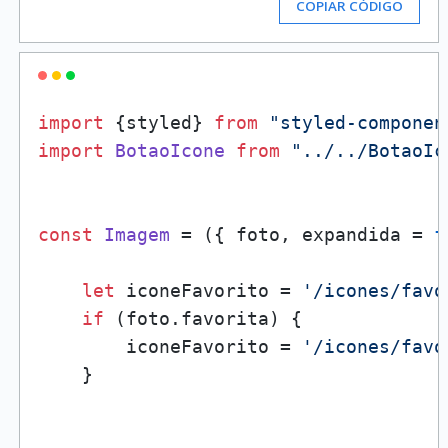
COPIAR CÓDIGO
import
 {styled} 
from
"styled-componen
import
BotaoIcone
from
"../../BotaoIc
const
Imagem
 = (
{ foto, expandida = 
f
let
 iconeFavorito = 
'/icones/favo
if
 (foto.
favorita
) {

        iconeFavorito = 
'/icones/favo
    }
