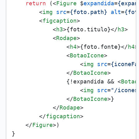
return
 (
<
Figure
 $
expandida
=
{expan
<
img
src
=
{foto.path}
alt
=
{fot
<
figcaption
>
<
h3
>
{foto.titulo}
</
h3
>
<
Rodape
>
<
h4
>
{foto.fonte}
</
h4
>
<
BotaoIcone
>
<
img
src
=
{iconeFa
</
BotaoIcone
>
                {!expandida && 
<
Botao
<
img
src
=
"/icones
</
BotaoIcone
>
}

</
Rodape
>
</
figcaption
>
</
Figure
>
)

}
