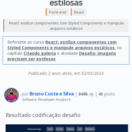
estilosas
Front-end
React
React: estilize componentes com Styled Components e manipule
arquivos estáticos
Referente ao curso
React: estilize componentes com
Styled Components e manipule arquivos estáticos
, no
capítulo
Criando galeria
e atividade
Desafio: imagens
precisam ser estilosas
Publicado 2 anos atrás
, em 02/05/2024
Bruno Costa e Silva
por
|
848k
xp |
45
posts
Software Developer Analyst II
Resultado codificação desafio