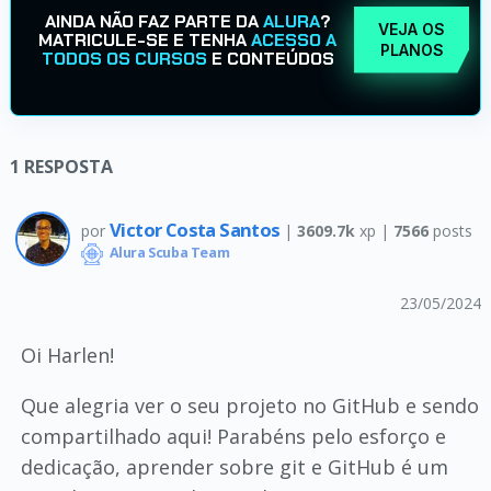
AINDA NÃO FAZ PARTE DA
ALURA
?
VEJA OS
MATRICULE-SE E TENHA
ACESSO A
PLANOS
TODOS OS CURSOS
E CONTEÚDOS
1
RESPOSTA
Victor Costa Santos
por
|
3609.7k
xp |
7566
posts
Alura Scuba Team
23/05/2024
Oi Harlen!
Que alegria ver o seu projeto no GitHub e sendo
compartilhado aqui! Parabéns pelo esforço e
dedicação, aprender sobre git e GitHub é um