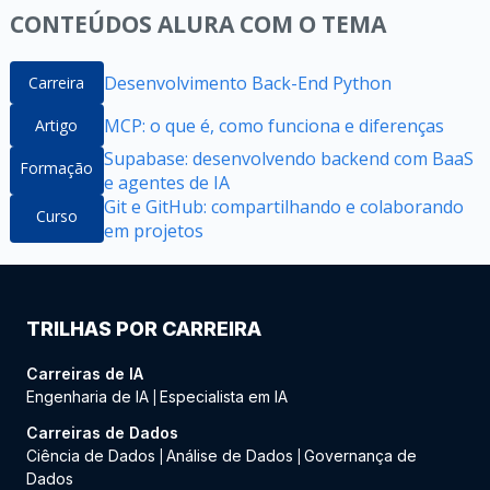
CONTEÚDOS ALURA COM O TEMA
Desenvolvimento Back-End Python
Carreira
MCP: o que é, como funciona e diferenças
Artigo
Supabase: desenvolvendo backend com BaaS
Formação
e agentes de IA
Git e GitHub: compartilhando e colaborando
Curso
em projetos
TRILHAS POR CARREIRA
Carreiras de IA
Engenharia de IA
Especialista em IA
|
Carreiras de Dados
Ciência de Dados
Análise de Dados
Governança de
|
|
Dados