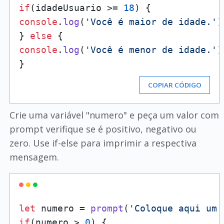
if
(idadeUsuario >= 
18
console
.
log
(
'Você é maior de idade.'
)
} 
else
console
.
log
(
'Você é menor de idade.'
)
COPIAR CÓDIGO
Crie uma variável "numero" e peça um valor com
prompt verifique se é positivo, negativo ou
zero. Use if-else para imprimir a respectiva
mensagem.
let
 numero = 
prompt
(
'Coloque aqui um 
if
(numero > 
0