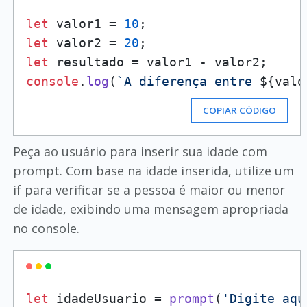
let
 valor1 = 
10
let
 valor2 = 
20
let
console
.
log
(
`A diferença entre 
${valo
COPIAR CÓDIGO
Peça ao usuário para inserir sua idade com
prompt. Com base na idade inserida, utilize um
if para verificar se a pessoa é maior ou menor
de idade, exibindo uma mensagem apropriada
no console.
let
 idadeUsuario = 
prompt
(
'Digite aqu