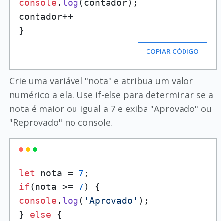
console
.
log
(contador);

contador++

COPIAR CÓDIGO
Crie uma variável "nota" e atribua um valor
numérico a ela. Use if-else para determinar se a
nota é maior ou igual a 7 e exiba "Aprovado" ou
"Reprovado" no console.
let
 nota = 
7
if
(nota >= 
7
console
.
log
(
'Aprovado'
);

} 
else