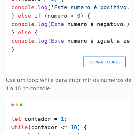
console
.
log
(
'Este numero é positivo.'
} 
else
if
 (numero < 
0
console
.
log
(
Este
 numero é negativo.);

} 
else
console
.
log
(
Este
 numero é igual a zero
COPIAR CÓDIGO
Use um loop while para imprimir os números de
1 a 10 no console.
let
 contador = 
1
while
(contador <= 
10