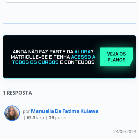
AINDA NÃO FAZ PARTE DA
ALURA
?
VEJA OS
MATRICULE-SE E TENHA
ACESSO A
PLANOS
TODOS OS CURSOS
E CONTEÚDOS
1
RESPOSTA
Manuella De Fatima Kuiawa
por
|
63.3k
xp |
39
posts
24/06/2024