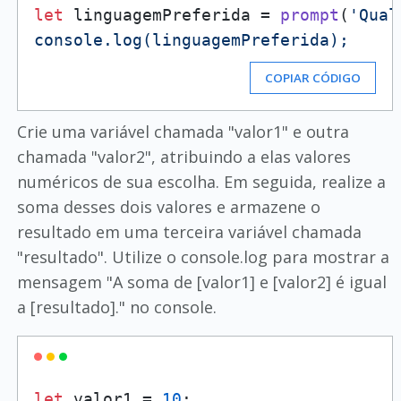
let
 linguagemPreferida = 
prompt
(
'Qual
COPIAR CÓDIGO
Crie uma variável chamada "valor1" e outra
chamada "valor2", atribuindo a elas valores
numéricos de sua escolha. Em seguida, realize a
soma desses dois valores e armazene o
resultado em uma terceira variável chamada
"resultado". Utilize o console.log para mostrar a
mensagem "A soma de [valor1] e [valor2] é igual
a [resultado]." no console.
let
 valor1 = 
10