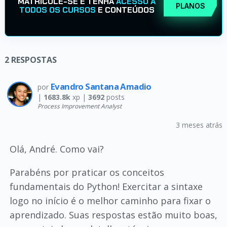
MATRICULE-SE E TENHA
ACESSO A
PLANOS
TODOS OS CURSOS
E CONTEÚDOS
2
RESPOSTAS
Evandro Santana Amadio
por
|
1683.8k
xp |
3692
posts
Process Improvement Analyst
3 meses atrás
Olá, André. Como vai?
Parabéns por praticar os conceitos
fundamentais do Python! Exercitar a sintaxe
logo no início é o melhor caminho para fixar o
aprendizado. Suas respostas estão muito boas,