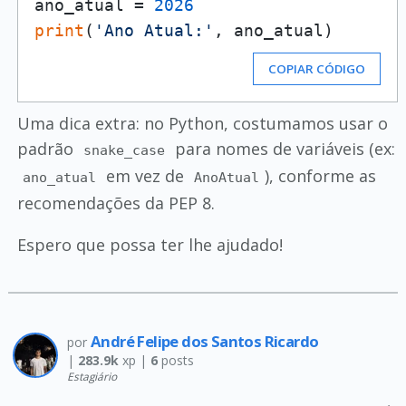
ano_atual = 
2026
print
(
'Ano Atual:'
COPIAR CÓDIGO
Uma dica extra: no Python, costumamos usar o
padrão
para nomes de variáveis (ex:
snake_case
em vez de
), conforme as
ano_atual
AnoAtual
recomendações da PEP 8.
Espero que possa ter lhe ajudado!
André Felipe dos Santos Ricardo
por
|
283.9k
xp |
6
posts
Estagiário