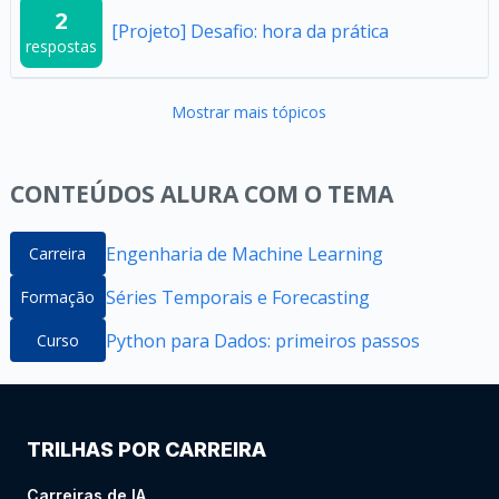
2
[Projeto] Desafio: hora da prática
respostas
Mostrar mais tópicos
CONTEÚDOS ALURA COM O TEMA
Engenharia de Machine Learning
Carreira
Séries Temporais e Forecasting
Formação
Python para Dados: primeiros passos
Curso
TRILHAS POR CARREIRA
Carreiras de IA