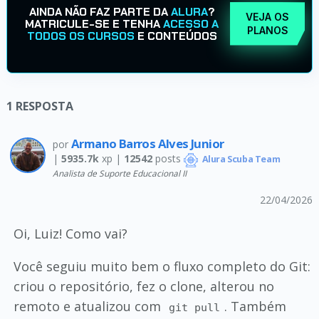
AINDA NÃO FAZ PARTE DA
ALURA
?
VEJA OS
MATRICULE-SE E TENHA
ACESSO A
PLANOS
TODOS OS CURSOS
E CONTEÚDOS
1
RESPOSTA
Armano Barros Alves Junior
por
|
5935.7k
xp |
12542
posts
Alura Scuba Team
Analista de Suporte Educacional II
22/04/2026
Oi, Luiz! Como vai?
Você seguiu muito bem o fluxo completo do Git:
criou o repositório, fez o clone, alterou no
remoto e atualizou com
. Também
git pull