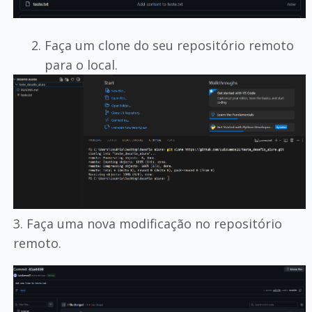
Faça um clone do seu repositório remoto
para o local.
3. Faça uma nova modificação no repositório
remoto.