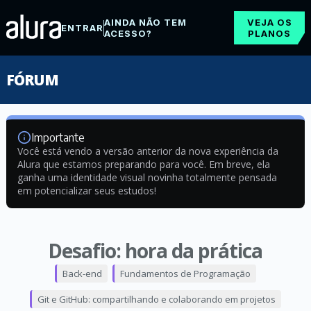
AINDA NÃO TEM
VEJA OS
ENTRAR
ACESSO?
PLANOS
FÓRUM
Importante
Você está vendo a versão anterior da nova experiência da
Alura que estamos preparando para você. Em breve, ela
ganha uma identidade visual novinha totalmente pensada
em potencializar seus estudos!
Desafio: hora da prática
Back-end
Fundamentos de Programação
Git e GitHub: compartilhando e colaborando em projetos