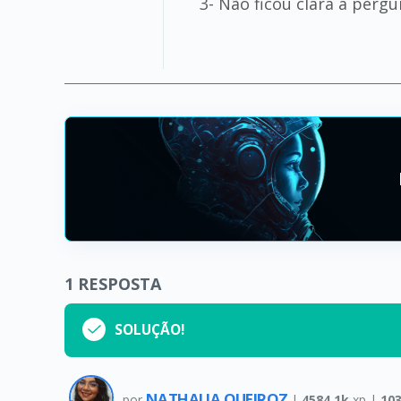
3- Não ficou clara a perg
1
RESPOSTA
SOLUÇÃO!
NATHALIA QUEIROZ
por
|
4584.1k
xp |
10