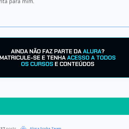
unta para mim.
AINDA NÃO FAZ PARTE DA
ALURA
?
MATRICULE-SE E TENHA
ACESSO A TODOS
OS CURSOS
E CONTEÚDOS
337
posts
Alura Scuba Team