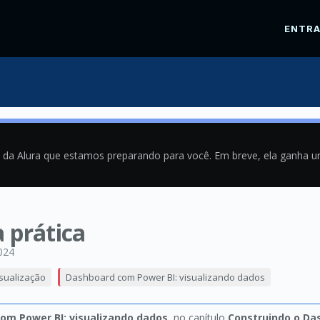
ENTR
a da Alura que estamos preparando para você. Em breve, ela ganha 
a prática
024
isualização
Dashboard com Power BI: visualizando dados
om Power BI: visualizando dados
, no capítulo
Construindo o Da