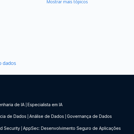
Mostrar mais tópicos
o dados
nharia de IA
Especialista em IA
|
cia de Dados
Análise de Dados
Governança de Dados
|
|
d Security
AppSec: Desenvolvimento Seguro de Aplicações
|