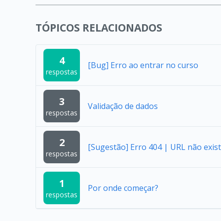
TÓPICOS RELACIONADOS
4
[Bug] Erro ao entrar no curso
respostas
3
Validação de dados
respostas
2
[Sugestão] Erro 404 | URL não exist
respostas
1
Por onde começar?
respostas