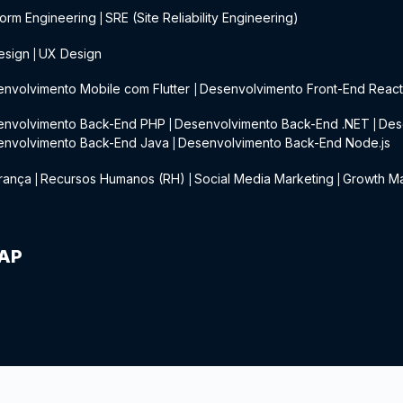
form Engineering
SRE (Site Reliability Engineering)
|
esign
UX Design
|
nvolvimento Mobile com Flutter
Desenvolvimento Front-End Reac
|
envolvimento Back-End PHP
Desenvolvimento Back-End .NET
Des
|
|
envolvimento Back-End Java
Desenvolvimento Back-End Node.js
|
rança
Recursos Humanos (RH)
Social Media Marketing
Growth Ma
|
|
|
IAP