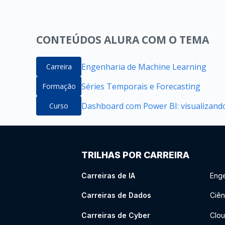
CONTEÚDOS ALURA COM O TEMA
Engenharia de Machine Learning
Carreira
Séries Temporais e Forecasting
Formação
Dashboard com Power BI: visualizand
Curso
TRILHAS POR CARREIRA
Carreiras de IA
Enge
Carreiras de Dados
Ciên
Carreiras de Cyber
Clou