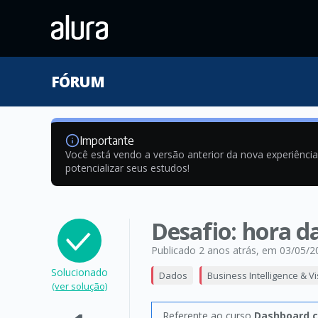
FÓRUM
Importante
Você está vendo a versão anterior da nova experiênci
potencializar seus estudos!
Desafio: hora d
Publicado 2 anos atrás
, em 03/05/2
Solucionado
Dados
Business Intelligence & V
(ver solução)
Referente ao curso
Dashboard c