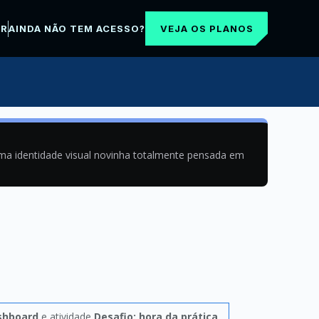
VEJA OS PLANOS
AR
AINDA NÃO TEM ACESSO?
uma identidade visual novinha totalmente pensada em
shboard
e atividade
Desafio: hora da prática