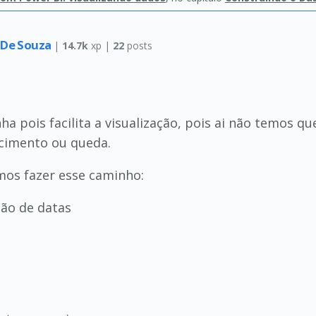
 De Souza
|
14.7k
xp |
22
posts
nha pois facilita a visualização, pois ai não temos 
escimento ou queda.
emos fazer esse caminho:
ão de datas