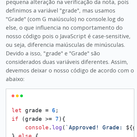
pequena alteração na verificação da nota, pois
definimos a variável "grade", mas usamos
"Grade" (com G maiúsculo) no console.log do
else, o que influencia no comportamento do
nosso código pois o JavaScript é case-sensitive,
ou seja, diferencia maiúsculas de minúsculas.
Devido a isso, "grade" e "Grade" são
considerados duas variáveis diferentes. Assim,
devemos deixar o nosso código de acordo com o
abaixo:
let
 grade = 
6
if
 (grade >= 
7
){

console
.
log
(
`Approved! Grade: 
${g
} 
else
 {
