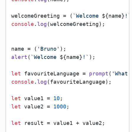
welcomeGreeting = (
`Welcome 
${name}
!`
console
.
log
(welcomeGreeting);

name = (
'Bruno'
alert
(
`Welcome 
${name}
!`
);

let
 favouriteLanguage = 
prompt
(
'What 
console
.
log
(favouriteLanguage);

let
 value1 = 
10
let
 value2 = 
1000
;

let
 result = value1 + value2;
