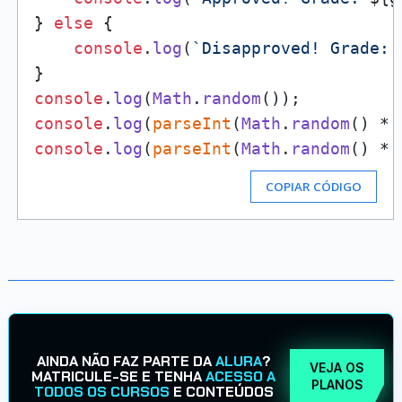
} 
else
 {

console
.
log
(
`Disapproved! Grade: 
console
.
log
(
Math
.
random
console
.
log
(
parseInt
(
Math
.
random
() * 
console
.
log
(
parseInt
(
Math
.
random
() * 
COPIAR CÓDIGO
AINDA NÃO FAZ PARTE DA
ALURA
?
VEJA OS
MATRICULE-SE E TENHA
ACESSO A
PLANOS
TODOS OS CURSOS
E CONTEÚDOS