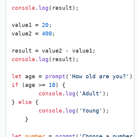
console
.
log
(result);

value1 = 
20
;

value2 = 
400
;

console
.
log
(result);

let
 age = 
prompt
(
'How old are you?'
if
 (age >= 
18
) {

console
.
log
(
'Adult'
);

} 
else
 {

console
.
log
(
'Young'
);

    }

let
number
 = 
prompt
(
'Choose a number: