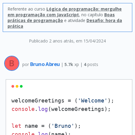
Referente ao curso
Lógica de programação: mergulhe
em programação com JavaScript
, no capítulo
Boas
práticas de programação
e atividade
Desafio: hora da
prática
Publicado 2 anos atrás
, em 15/04/2024
Bruno Abreu
por
|
5.7k
xp |
4
posts
welcomeGreetings = (
'Welcome'
console
.
log
(welcomeGreetings);

let
 name = (
'Bruno'
console
.
log
(name);
