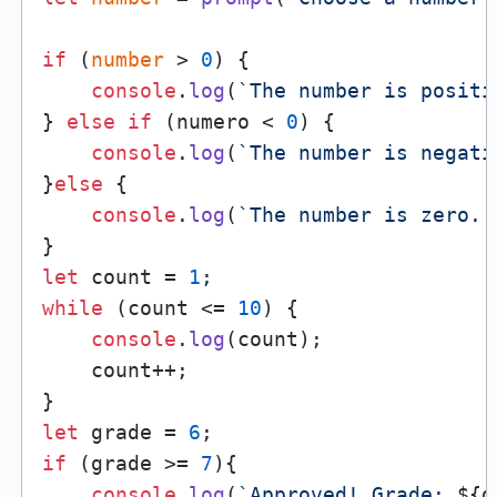
if
 (
number
 > 
0
) {

console
.
log
(
`The number is positi
} 
else
if
 (numero < 
0
) {

console
.
log
(
`The number is negati
}
else
 {

console
.
log
(
`The number is zero. 
let
 count = 
1
while
 (count <= 
10
) {

console
.
log
(count);

    count++;

let
 grade = 
6
if
 (grade >= 
7
){

console
.
log
(
`Approved! Grade: 
${g