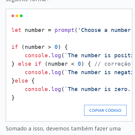
let
 number = 
prompt
(
'Choose a number:
if
 (number > 
0
) {

console
.
log
(
`The number is positi
} 
else
if
 (number < 
0
) { 
// correção 
console
.
log
(
`The number is negati
}
else
 {

console
.
log
(
`The number is zero. 
COPIAR CÓDIGO
Somado a isso, devemos também fazer uma