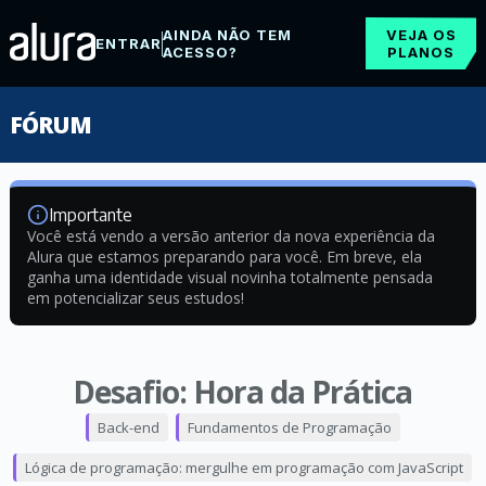
AINDA NÃO TEM
VEJA OS
ENTRAR
ACESSO?
PLANOS
FÓRUM
Importante
Você está vendo a versão anterior da nova experiência da
Alura que estamos preparando para você. Em breve, ela
ganha uma identidade visual novinha totalmente pensada
em potencializar seus estudos!
Desafio: Hora da Prática
Back-end
Fundamentos de Programação
Lógica de programação: mergulhe em programação com JavaScript