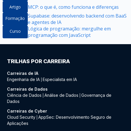
MCP: o que é, como funciona e diferenças
Artigo
Supabase: desenvolvendo backend com BaaS
Formação
e agentes de IA
Lógica de programação: mergulhe em
Curso
programação com JavaScript
TRILHAS POR CARREIRA
Carreiras de IA
Engenharia de IA
Especialista em IA
|
Carreiras de Dados
Ciência de Dados
Análise de Dados
Governança de
|
|
Dados
Carreiras de Cyber
Cloud Security
AppSec: Desenvolvimento Seguro de
|
Aplicações