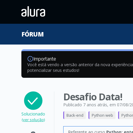
FÓRUM
Importante
Você está vendo a versão anterior da nova experiênci
potencializar seus estudos!
Desafio Data!
Publicado 7 anos atrás
, em 07/08/2
Solucionado
Back-end
Python web
Pytho
(ver solução)
Referente ao curso
Python: ent