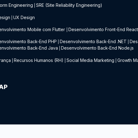
form Engineering
SRE (Site Reliability Engineering)
|
esign
UX Design
|
nvolvimento Mobile com Flutter
Desenvolvimento Front-End Reac
|
envolvimento Back-End PHP
Desenvolvimento Back-End .NET
Des
|
|
envolvimento Back-End Java
Desenvolvimento Back-End Node.js
|
rança
Recursos Humanos (RH)
Social Media Marketing
Growth Ma
|
|
|
IAP