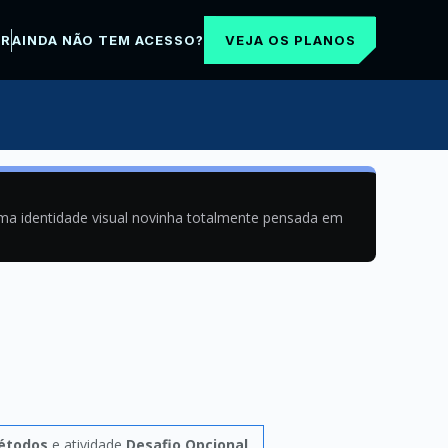
VEJA OS PLANOS
AR
AINDA NÃO TEM ACESSO?
uma identidade visual novinha totalmente pensada em
étodos
e atividade
Desafio Opcional