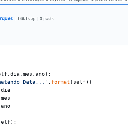
arques
|
146.1k
xp |
3
posts
elf,dia,mes,ano
):

matando Data..."
.
format
(self))

dia

mes

ano

self
):
