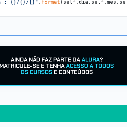
a : {}/{}/{}"
.
format
(self.dia,self.mes,se
AINDA NÃO FAZ PARTE DA
ALURA
?
MATRICULE-SE E TENHA
ACESSO A TODOS
OS CURSOS
E CONTEÚDOS