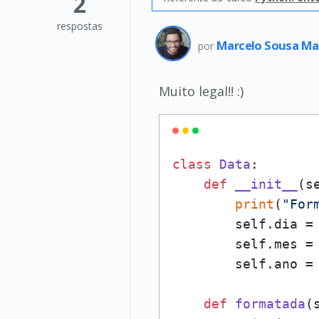
2
respostas
Marcelo Sousa M
por
Muito legal!! :)
class
Data
:

def
__init__
(
s
print
(
"For
        self.dia = 
        self.mes = 
        self.ano = 
def
formatada
(