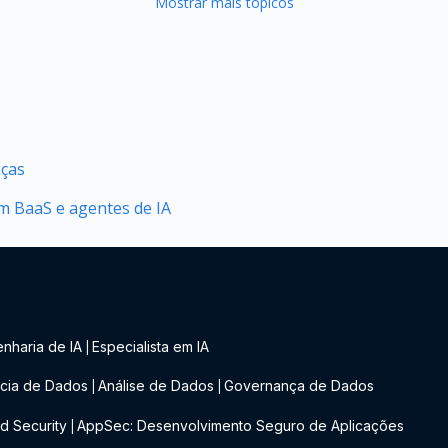
Mostrar mais tópicos
nças
 BaaS e agentes de IA
nharia de IA
Especialista em IA
|
cia de Dados
Análise de Dados
Governança de Dados
|
|
d Security
AppSec: Desenvolvimento Seguro de Aplicações
|