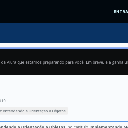
ENTR
a da Alura que estamos preparando para você. Em breve, ela ganha 
019
n: entendendo a Orientação a Objetos
endendo a Orientação a Objetos
, no capítulo
Implementando M