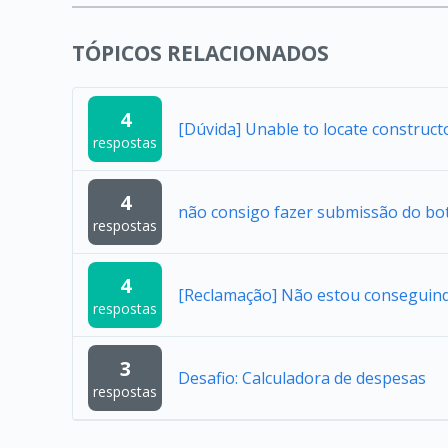
TÓPICOS RELACIONADOS
4
[Dúvida] Unable to locate construc
respostas
4
não consigo fazer submissão do bo
respostas
4
[Reclamação] Não estou conseguindo 
respostas
3
Desafio: Calculadora de despesas
respostas