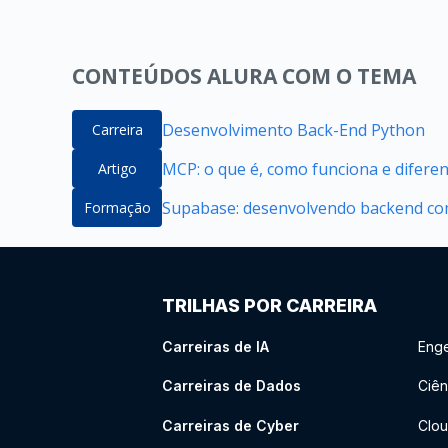
CONTEÚDOS ALURA COM O TEMA
Desenvolvimento Back-End Python
Carreira
MCP: o que é, como funciona e difere
Artigo
Supabase: desenvolvendo backend com
Formação
TRILHAS POR CARREIRA
Carreiras de IA
Enge
Carreiras de Dados
Ciên
Carreiras de Cyber
Clou