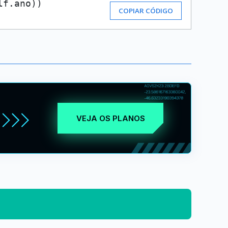
lf.ano))
COPIAR CÓDIGO
VEJA OS PLANOS