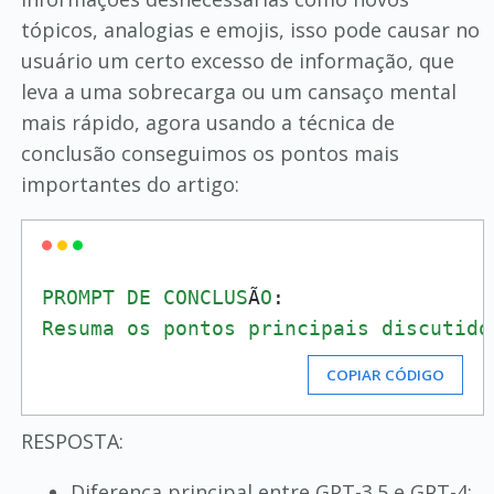
tópicos, analogias e emojis, isso pode causar no
usuário um certo excesso de informação, que
leva a uma sobrecarga ou um cansaço mental
mais rápido, agora usando a técnica de
conclusão conseguimos os pontos mais
importantes do artigo:
PROMPT
DE
CONCLUS
Ã
O
Resuma
os
pontos
principais
discutido
COPIAR CÓDIGO
RESPOSTA:
Diferença principal entre GPT-3.5 e GPT-4: