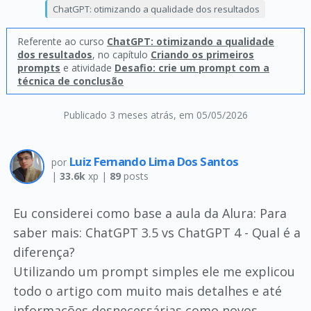
ChatGPT: otimizando a qualidade dos resultados
Referente ao curso
ChatGPT: otimizando a qualidade
dos resultados
, no capítulo
Criando os primeiros
prompts
e atividade
Desafio: crie um prompt com a
técnica de conclusão
Publicado 3 meses atrás
, em 05/05/2026
Luiz Fernando Lima Dos Santos
por
|
33.6k
xp |
89
posts
Eu considerei como base a aula da Alura: Para
saber mais: ChatGPT 3.5 vs ChatGPT 4 - Qual é a
diferença?
Utilizando um prompt simples ele me explicou
todo o artigo com muito mais detalhes e até
informações desnecessárias como novos