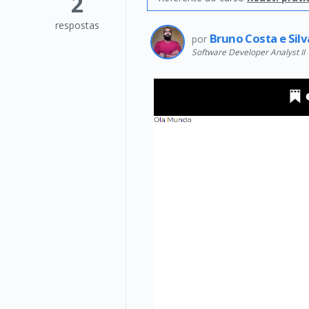
2
respostas
Bruno Costa e Sil
por
Software Developer Analyst II