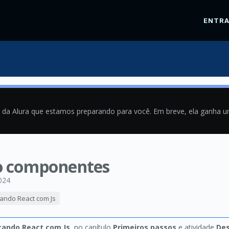
ENTR
a da Alura que estamos preparando para você. Em breve, ela ganha 
do componentes
024
cando React com Js
icando React com Js
, no capítulo
Primeiros passos
e atividade
Des