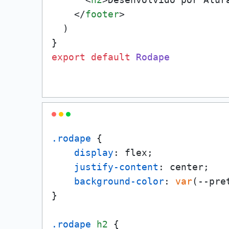
</
footer
>
  )

export
default
Rodape
.rodape
 {

display
: flex;

justify-content
: center;

background-color
: 
var
(--pret
}

.rodape
h2
 {
