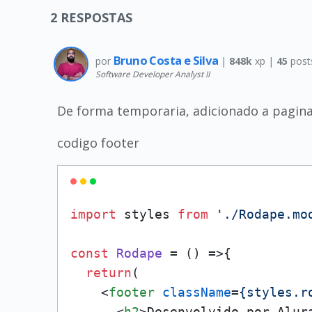
2
RESPOSTAS
Bruno Costa e Silva
por
|
848k
xp |
45
post
Software Developer Analyst II
De forma temporaria, adicionado a pagina 
codigo footer
import
 styles 
from
'./Rodape.mo
const
Rodape
 = (
) =>{

return
(

<
footer
className
=
{styles.r
<
h2
>
Desenvolvido por Alur