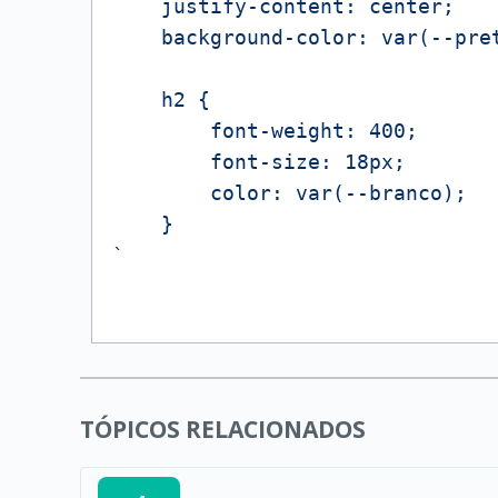
    justify-content: center;

    background-color: var(--pret
    h2 {

        font-weight: 400;

        font-size: 18px;

        color: var(--branco);

    }

`
TÓPICOS RELACIONADOS