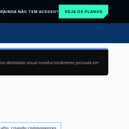
VEJA OS PLANOS
AR
AINDA NÃO TEM ACESSO?
uma identidade visual novinha totalmente pensada em
afio: criando componentes