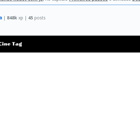
va
|
848k
xp |
45
posts