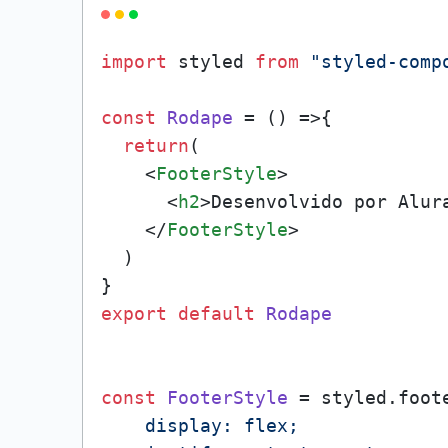
import
 styled 
from
"styled-comp
const
Rodape
 = (
) =>{

return
(

<
FooterStyle
>
<
h2
>
Desenvolvido por Alur
</
FooterStyle
>
  )

export
default
Rodape
const
FooterStyle
 = styled.
foot
    display: flex;
