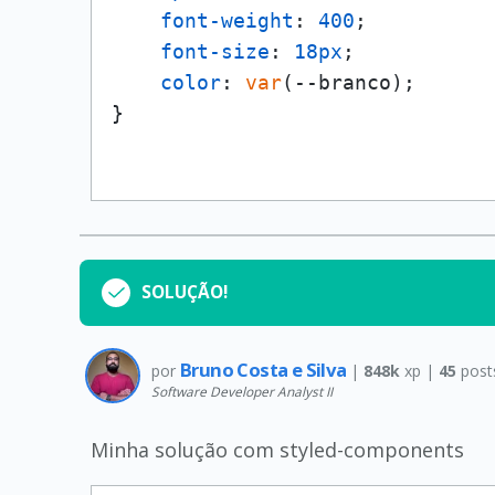
font-weight
: 
400
;

font-size
: 
18px
;

color
: 
var
(--branco);

SOLUÇÃO!
Bruno Costa e Silva
por
|
848k
xp |
45
post
Software Developer Analyst II
Minha solução com styled-components