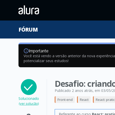
FÓRUM
Importante
Você está vendo a versão anterior da nova experiênci
potencializar seus estudos!
Desafio: crian
Publicado 2 anos atrás
, em 03/05/2
Solucionado
Front-end
React
React: prati
(ver solução)
Referente ao curso
React: prat