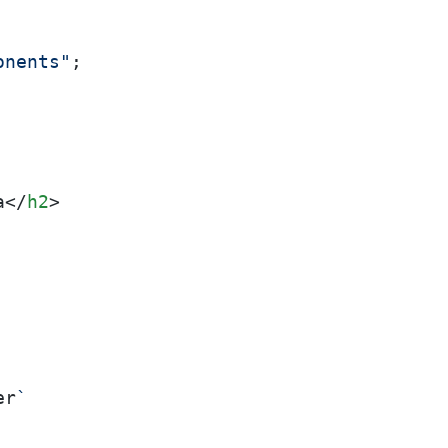
onents"
;

a
</
h2
>
er
`
