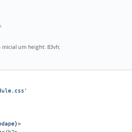
s
inicial um height: 83vh;
dule.css'
odape}
>
a
</
h2
>