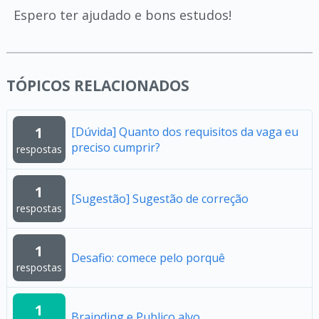
Espero ter ajudado e bons estudos!
TÓPICOS RELACIONADOS
1
[Dúvida] Quanto dos requisitos da vaga eu
preciso cumprir?
respostas
1
[Sugestão] Sugestão de correção
respostas
1
Desafio: comece pelo porquê
respostas
1
Brainding e Publico alvo