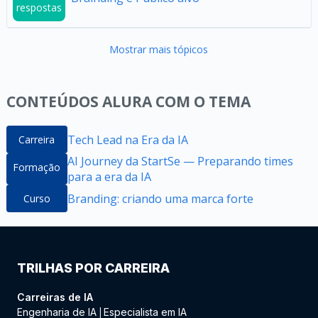
respostas
Mostrar mais tópicos
CONTEÚDOS ALURA COM O TEMA
Tech Lead na Era da IA
Carreira
AI Journey da StartSe — Preparando times
Formação
para a era da IA
Branding: criando uma marca forte
Curso
TRILHAS POR CARREIRA
Carreiras de IA
Engenharia de IA
Especialista em IA
|