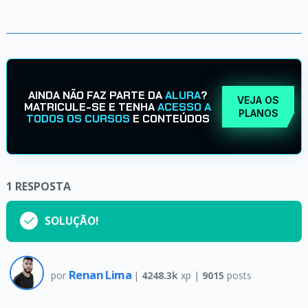
AINDA NÃO FAZ PARTE DA
ALURA
?
VEJA OS
MATRICULE-SE E TENHA
ACESSO A
PLANOS
TODOS OS CURSOS
E CONTEÚDOS
1
RESPOSTA
SOLUÇÃO!
Renan Lima
por
|
4248.3k
xp |
9015
posts