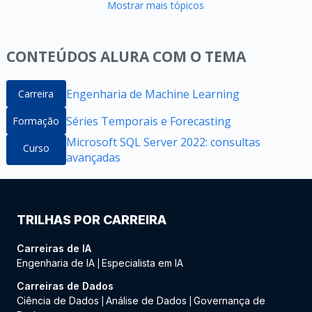
Mostrar mais tópicos
CONTEÚDOS ALURA COM O TEMA
Engenharia de Machine Learning
Carreira
Séries Temporais e Forecasting
Formação
Microsoft SQL Server 2022: consultas
Curso
avançadas
TRILHAS POR CARREIRA
Carreiras de IA
Engenharia de IA
Especialista em IA
|
Carreiras de Dados
Ciência de Dados
Análise de Dados
Governança de
|
|