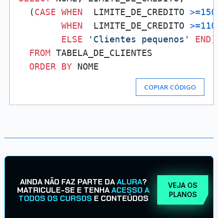
  (
CASE
WHEN
  LIMITE_DE_CREDITO 
>=
150
WHEN
  LIMITE_DE_CREDITO 
>=
110
ELSE
'Clientes pequenos'
END
)
FROM
 TABELA_DE_CLIENTES

ORDER
BY
COPIAR CÓDIGO
AINDA NÃO FAZ PARTE DA
ALURA
?
VEJA OS
MATRICULE-SE E TENHA
ACESSO A
PLANOS
TODOS OS CURSOS
E CONTEÚDOS