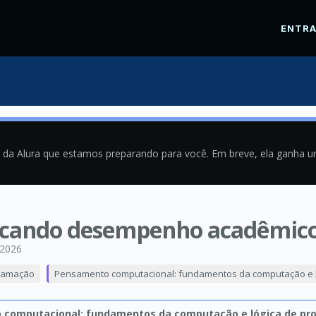
ENTR
a da Alura que estamos preparando para você. Em breve, ela ganha 
ificando desempenho acadêmic
/2026
ramação
Pensamento computacional: fundamentos da computação e 
computacional: fundamentos da computação e lógica de p