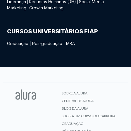
Liderança
Recursos Humanos (RH)
Social Media
|
|
Marketing
Growth Marketing
|
CURSOS UNIVERSITÁRIOS FIAP
Graduação
|
Pós-graduação
|
MBA
SOBRE A ALURA
CENTRAL DE AJUDA
BLOG DA ALURA
SUGIRA UM CURSO OU CARREIRA
GRADUAÇÃO