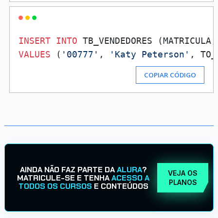
INSERT
INTO
VALUES
 (
'00777'
, 
'Katy Peterson'
, TO_
COPIAR CÓDIGO
AINDA NÃO FAZ PARTE DA
ALURA
?
VEJA OS
MATRICULE-SE E TENHA
ACESSO A
PLANOS
TODOS OS CURSOS
E CONTEÚDOS