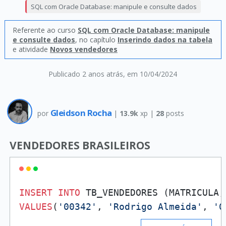
SQL com Oracle Database: manipule e consulte dados
Referente ao curso
SQL com Oracle Database: manipule
e consulte dados
, no capítulo
Inserindo dados na tabela
e atividade
Novos vendedores
Publicado 2 anos atrás
, em 10/04/2024
Gleidson Rocha
por
|
13.9k
xp |
28
posts
VENDEDORES BRASILEIROS
INSERT
INTO
VALUES
(
'00342'
, 
'Rodrigo Almeida'
, 
'0