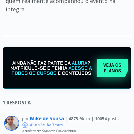
quem realmente acompanhou o evento na
íntegra.
AINDA NÃO FAZ PARTE DA
ALURA
?
VEJA OS
MATRICULE-SE E TENHA
ACESSO A
PLANOS
TODOS OS CURSOS
E CONTEÚDOS
1
RESPOSTA
Mike de Sousa
por
|
4875.9k
xp |
10054
posts
Alura Scuba Team
Analista de Suporte Educacional