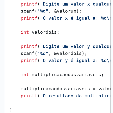
printf
(
"Digite um valor x qualque
    scanf(
"%d"
, &valorum);

printf
(
"O valor x é igual a: %d\n
int
 valordois;

printf
(
"Digite um valor y qualque
    scanf(
"%d"
, &valordois);

printf
(
"O valor y é igual a: %d\n
int
 multiplicacaodasvariaveis;

    multiplicacaodasvariaveis = valor
printf
(
"O resultado da multiplica