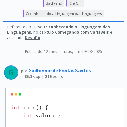
Back-end
C e C++
C: conhecendo a Linguagem das Linguagens
Referente ao curso
C: conhecendo a Linguagem das
Linguagens
, no capítulo
Começando com Variáveis
e
atividade
Desafio
Publicado 12 meses atrás
, em 09/08/2025
Guilherme de Freitas Santos
por
|
85.8k
xp |
216
posts
int
 main() {

int
 valorum; 
