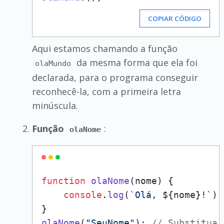
COPIAR CÓDIGO
Aqui estamos chamando a função
da mesma forma que ela foi
olaMundo
declarada, para o programa conseguir
reconhecê-la, com a primeira letra
minúscula.
Função
:
olaNome
function
olaNome
(
nome
) {

console
.
log
(
`Olá, 
${nome}
!`
);

olaNome
(
"SeuNome"
); 
// Substitua 