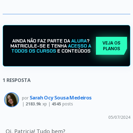
AINDA NÃO FAZ PARTE DA
ALURA
?
VEJA OS
MATRICULE-SE E TENHA
ACESSO A
PLANOS
TODOS OS CURSOS
E CONTEÚDOS
1
RESPOSTA
Sarah Ocy Sousa Medeiros
por
|
2183.9k
xp |
4545
posts
05/07/2024
Oi, Patricia! Tudo bem?