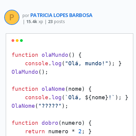
PATRICIA LOPES BARBOSA
por
|
15.4k
xp |
23
posts
function
olaMundo
(
) {

console
.
log
(
"Olá, mundo!"
OlaMundo
();

function
olaNome
(
nome
) {

console
.
log
(
`Olá, 
${nome}
!`
OlaNome
(
"?????"
);

function
dobro
(
numero
) {

return
 numero * 
2