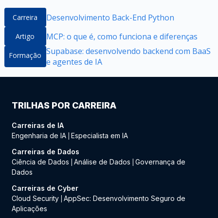
Desenvolvimento Back-End Python
Carreira
MCP: o que é, como funciona e diferenças
Artigo
Supabase: desenvolvendo backend com BaaS
Formação
e agentes de IA
TRILHAS POR CARREIRA
Carreiras de IA
Engenharia de IA
Especialista em IA
|
Carreiras de Dados
Ciência de Dados
Análise de Dados
Governança de
|
|
Dados
Carreiras de Cyber
Cloud Security
AppSec: Desenvolvimento Seguro de
|
Aplicações