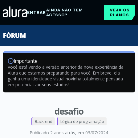
AINDA NÃO TEM
VEJA OS
ENTRAR
ACESSO?
PLANOS
FÓRUM
Importante
Você está vendo a versão anterior da nova experiência da
Alura que estamos preparando para você. Em breve, ela
ganha uma identidade visual novinha totalmente pensada
em potencializar seus estudos!
desafio
Back-end
Lógica de programação
Publicado 2 anos atrás
, em 03/07/2024