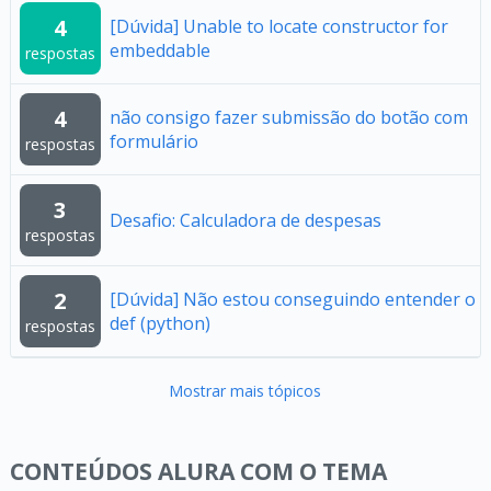
4
[Dúvida] Unable to locate constructor for
embeddable
respostas
4
não consigo fazer submissão do botão com
formulário
respostas
3
Desafio: Calculadora de despesas
respostas
2
[Dúvida] Não estou conseguindo entender o
def (python)
respostas
Mostrar mais tópicos
CONTEÚDOS ALURA COM O TEMA