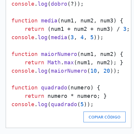
console
.
log
(
dobro
(?));

function
media
(
num1, num2, num3
) {

return
 (num1 + num2 + num3) / 
3
console
.
log
(
media
(
3
, 
4
, 
5
));

function
maiorNumero
(
num1, num2
) {

return
Math
.
max
console
.
log
(
maiorNumero
(
10
, 
20
));

function
quadrado
(
numero
) {

return
console
.
log
(
quadrado
(
5
COPIAR CÓDIGO