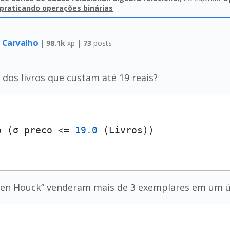
 praticando operações binárias
a Carvalho
|
98.1k
xp |
73
posts
dos livros que custam até 19 reais?
o (σ preco <= 
19.0
lleen Houck” venderam mais de 3 exemplares em um 