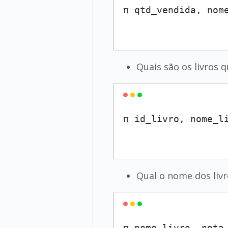
π qtd_vendida, nom
Quais são os livros
π id_livro, nome_l
Qual o nome dos liv
π nome_livro, nota