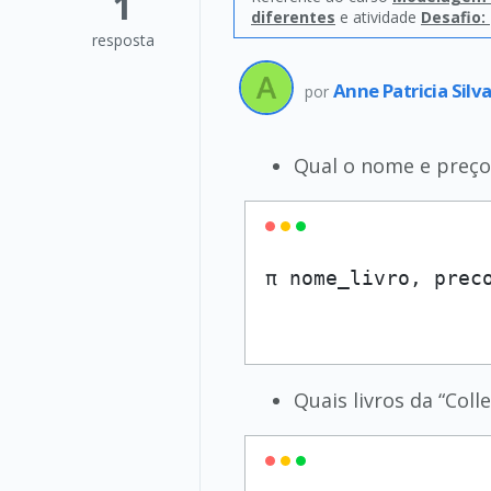
1
diferentes
e atividade
Desafio:
resposta
Anne Patricia Silv
por
Qual o nome e preço 
π nome_livro, prec
Quais livros da “Co