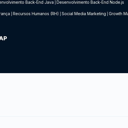
envolvimento Back-End Java
Desenvolvimento Back-End Node.js
|
rança
Recursos Humanos (RH)
Social Media Marketing
Growth Ma
|
|
|
IAP