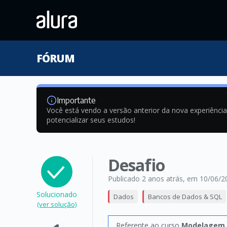
FÓRUM
Importante
Você está vendo a versão anterior da nova experiênci
potencializar seus estudos!
Desafio
Publicado 2 anos atrás
, em 10/06/2
Solucionado
Dados
Bancos de Dados & SQL
(ver solução)
Referente ao curso
Modelagem d