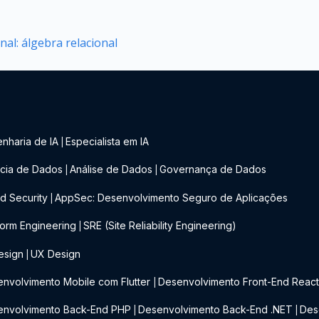
al: álgebra relacional
nharia de IA
Especialista em IA
|
cia de Dados
Análise de Dados
Governança de Dados
|
|
d Security
AppSec: Desenvolvimento Seguro de Aplicações
|
form Engineering
SRE (Site Reliability Engineering)
|
esign
UX Design
|
nvolvimento Mobile com Flutter
Desenvolvimento Front-End Reac
|
envolvimento Back-End PHP
Desenvolvimento Back-End .NET
Des
|
|