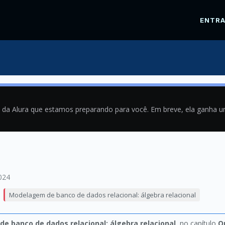
ENTR
a da Alura que estamos preparando para você. Em breve, ela ganha 
024
Modelagem de banco de dados relacional: álgebra relacional
e banco de dados relacional: álgebra relacional
, no capítulo
O