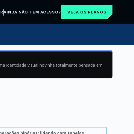
VEJA OS PLANOS
AR
AINDA NÃO TEM ACESSO?
uma identidade visual novinha totalmente pensada em
perações binárias: lidando com tabelas