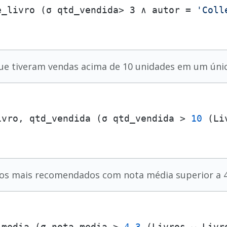
e_livro (σ qtd_vendida> 3 ∧ autor = 
'Coll
 que tiveram vendas acima de 10 unidades em um úni
ivro, qtd_vendida (σ qtd_vendida > 
10
ros mais recomendados com nota média superior a 4
_media (σ nota_media > 
4.3