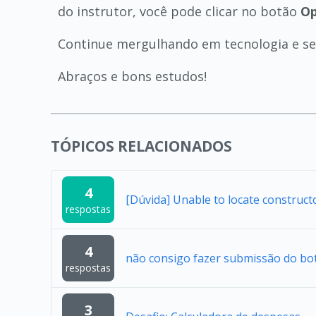
do instrutor, você pode clicar no botão
Op
Continue mergulhando em tecnologia e se 
Abraços e bons estudos!
TÓPICOS RELACIONADOS
4
[Dúvida] Unable to locate construc
respostas
4
não consigo fazer submissão do bo
respostas
3