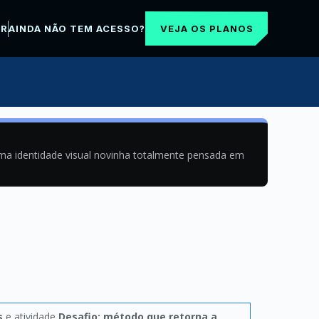
VEJA OS PLANOS
AR
AINDA NÃO TEM ACESSO?
uma identidade visual novinha totalmente pensada em
s
e atividade
Desafio: método que retorna a