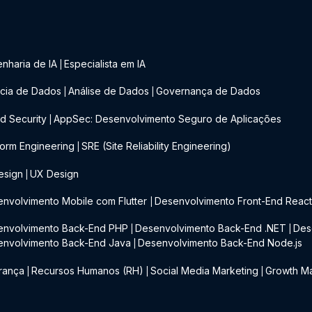
nharia de IA
Especialista em IA
|
cia de Dados
Análise de Dados
Governança de Dados
|
|
d Security
AppSec: Desenvolvimento Seguro de Aplicações
|
form Engineering
SRE (Site Reliability Engineering)
|
esign
UX Design
|
nvolvimento Mobile com Flutter
Desenvolvimento Front-End Reac
|
envolvimento Back-End PHP
Desenvolvimento Back-End .NET
Des
|
|
envolvimento Back-End Java
Desenvolvimento Back-End Node.js
|
rança
Recursos Humanos (RH)
Social Media Marketing
Growth Ma
|
|
|