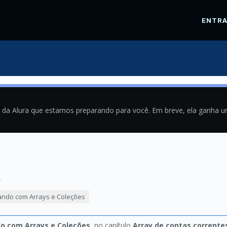
ENTR
a da Alura que estamos preparando para você. Em breve, ela ganha 
4
ando com Arrays e Coleções
o com Arrays e Coleções
, no capítulo
Array de contas corrente