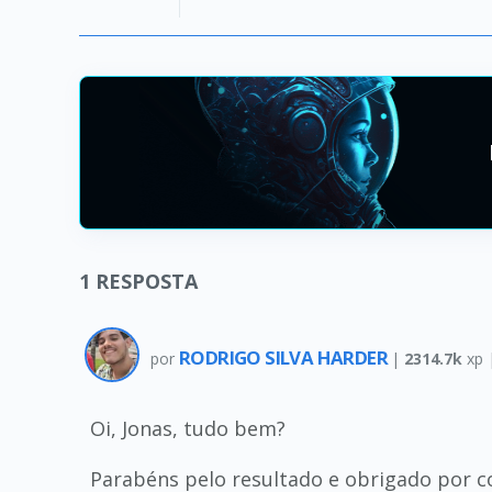
1
RESPOSTA
RODRIGO SILVA HARDER
por
|
2314.7k
xp 
Oi, Jonas, tudo bem?
Parabéns pelo resultado e obrigado por 