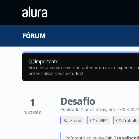
FÓRUM
Importante
Você está vendo a versão anterior da nova experiênci
potencializar seus estudos!
Desafio
1
Publicado 2 anos atrás
, em 27/05/202
resposta
Back-end
C# e .NET
C#: Trabalh
Referente ao curso
C#: Trabalhand