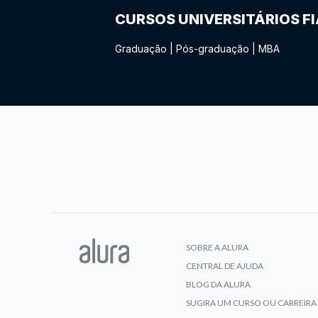
CURSOS UNIVERSITÁRIOS F
Graduação
|
Pós-graduação
|
MBA
SOBRE A ALURA
CENTRAL DE AJUDA
BLOG DA ALURA
SUGIRA UM CURSO OU CARREIRA