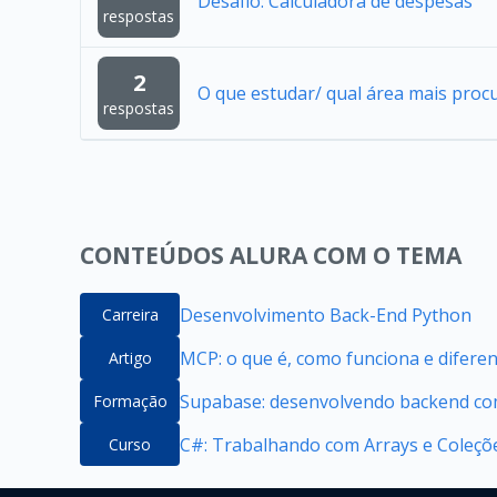
Desafio: Calculadora de despesas
respostas
2
O que estudar/ qual área mais proc
respostas
CONTEÚDOS ALURA COM O TEMA
Desenvolvimento Back-End Python
Carreira
MCP: o que é, como funciona e difere
Artigo
Supabase: desenvolvendo backend com
Formação
C#: Trabalhando com Arrays e Coleçõ
Curso