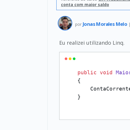
conta com maior saldo
Jonas Morales Melo
por
Eu realizei utilizando Linq.
public
void
Maio
    {

        ContaCorrent