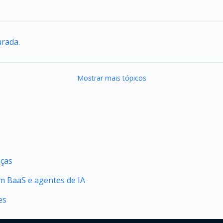
urada.
Mostrar mais tópicos
nças
 BaaS e agentes de IA
es