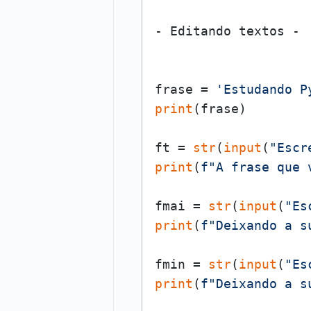
- Editando textos - 

frase = 
'Estudando P
print
(frase)

ft = 
str
(
input
(
"Escr
print
(
f"A frase que 
fmai = 
str
(
input
(
"Es
print
(
f"Deixando a s
fmin = 
str
(
input
(
"Es
print
(
f"Deixando a s