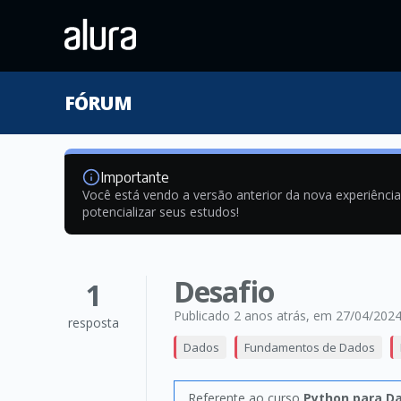
FÓRUM
Importante
Você está vendo a versão anterior da nova experiênci
potencializar seus estudos!
Desafio
1
Publicado 2 anos atrás
, em 27/04/202
resposta
Dados
Fundamentos de Dados
Referente ao curso
Python para Da