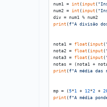
num1 = 
int
(
input
(
"In
num2 = 
int
(
input
(
"In
print
(
f"A divisão do
nota1 = 
float
(
input
(
nota2 = 
float
(
input
(
nota3 = 
float
(
input
(
notas = (nota1 + not
print
(
f"A média das 
mp = (
5
*
1
 + 
12
*
2
 + 
2
print
(
f"A média pond