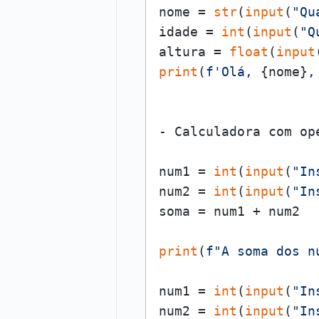
nome = 
str
(
input
(
"Qu
idade = 
int
(
input
(
"Q
altura = 
float
(
input
print
(
f'Olá, 
{nome}
,
- Calculadora com ope
num1 = 
int
(
input
(
"In
num2 = 
int
(
input
(
"In
soma = num1 + num2

print
(
f"A soma dos n
num1 = 
int
(
input
(
"In
num2 = 
int
(
input
(
"In