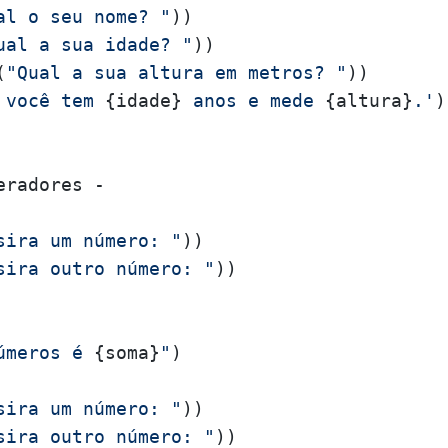
al o seu nome? "
))

ual a sua idade? "
))

(
"Qual a sua altura em metros? "
 você tem 
{idade}
 anos e mede 
{altura}
.'
)

radores - 

sira um número: "
))

sira outro número: "
))

úmeros é 
{soma}
"
)

sira um número: "
))

sira outro número: "
))
