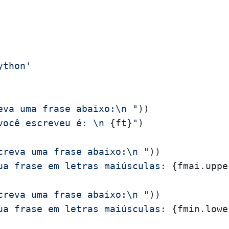
ython'
eva uma frase abaixo:\n "
você escreveu é: \n 
{ft}
"
)

creva uma frase abaixo:\n "
ua frase em letras maiúsculas: 
{fmai.uppe
creva uma frase abaixo:\n "
ua frase em letras maiúsculas: 
{fmin.lowe