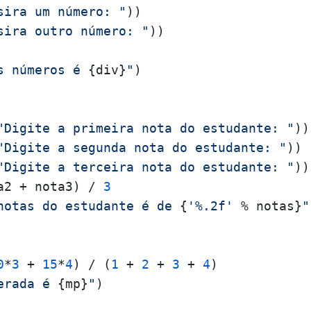
sira um número: "
))

sira outro número: "
))

s números é 
{div}
"
)

"Digite a primeira nota do estudante: "
))

"Digite a segunda nota do estudante: "
))

"Digite a terceira nota do estudante: "
))

a2 + nota3) / 
3
notas do estudante é de 
{
'%.2f'
 % notas}
"
0
*
3
 + 
15
*
4
) / (
1
 + 
2
 + 
3
 + 
4
erada é 
{mp}
"
)
