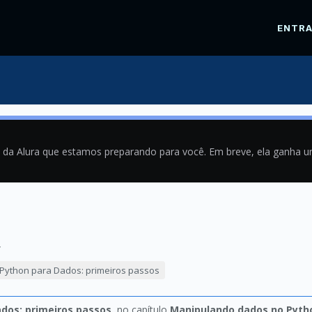
ENTR
a da Alura que estamos preparando para você. Em breve, ela ganha 
4
Python para Dados: primeiros passos
dos: primeiros passos
, no capítulo
Manipulando dados no Pyth