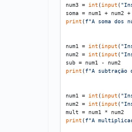
num3 = 
int
(
input
(
"In
print
(
f"A soma dos n
num1 = 
int
(
input
(
"In
num2 = 
int
(
input
(
"In
print
(
f"A subtração 
num1 = 
int
(
input
(
"In
num2 = 
int
(
input
(
"In
print
(
f"A multiplica