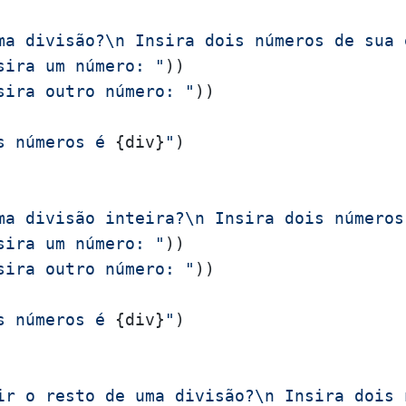
ma divisão?\n Insira dois números de sua 
sira um número: "
))

sira outro número: "
))

s números é 
{div}
"
)

ma divisão inteira?\n Insira dois números
sira um número: "
))

sira outro número: "
))

s números é 
{div}
"
)

ir o resto de uma divisão?\n Insira dois 