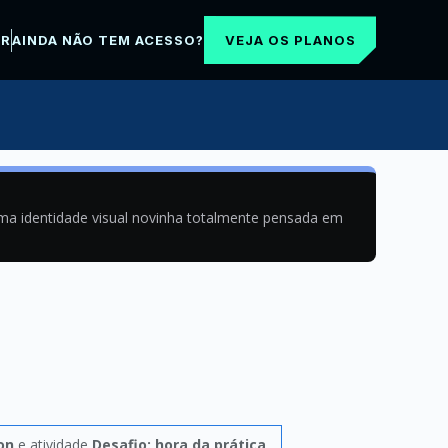
VEJA OS PLANOS
AR
AINDA NÃO TEM ACESSO?
uma identidade visual novinha totalmente pensada em
on
e atividade
Desafio: hora da prática