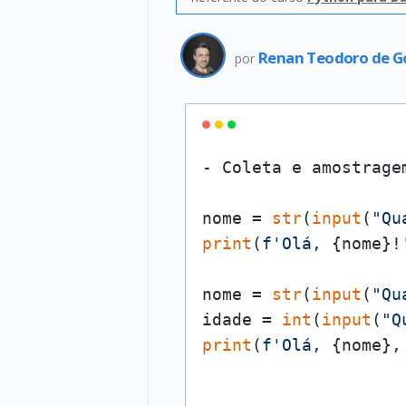
Renan Teodoro de G
por
- Coleta e amostragem
nome = 
str
(
input
(
"Qu
print
(
f'Olá, 
{nome}
!
nome = 
str
(
input
(
"Qu
idade = 
int
(
input
(
"Q
print
(
f'Olá, 
{nome}
,