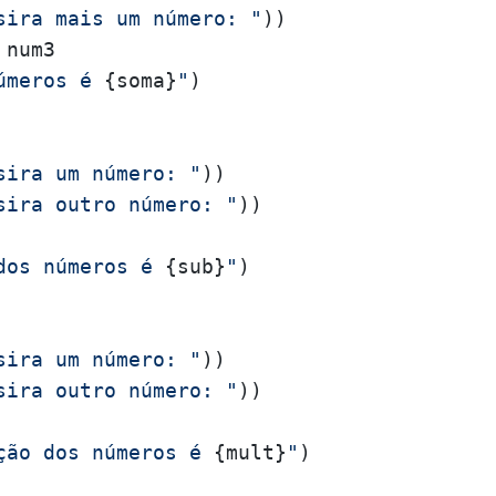
sira mais um número: "
))

úmeros é 
{soma}
"
)

sira um número: "
))

sira outro número: "
))

dos números é 
{sub}
"
)

sira um número: "
))

sira outro número: "
))

ção dos números é 
{mult}
"
)
