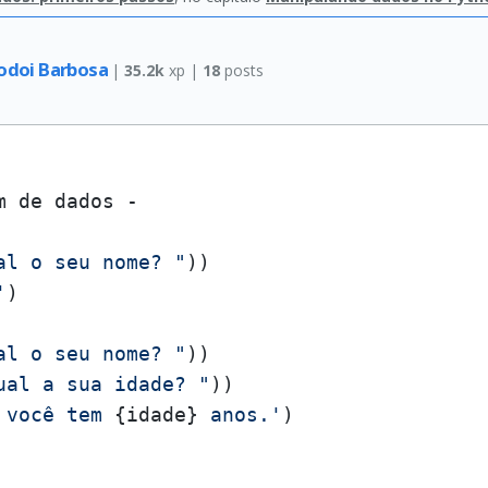
odoi Barbosa
|
35.2k
xp |
18
posts
 de dados -

al o seu nome? "
'
)

al o seu nome? "
))

ual a sua idade? "
 você tem 
{idade}
 anos.'
)
