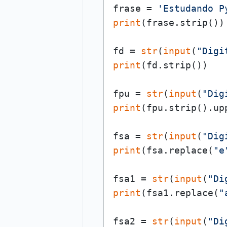
frase = 
'Estudando P
print
(frase.strip())

fd = 
str
(
input
(
"Digi
print
(fd.strip())

fpu = 
str
(
input
(
"Dig
print
(fpu.strip().upp
fsa = 
str
(
input
(
"Dig
print
(fsa.replace(
"e
fsa1 = 
str
(
input
(
"Di
print
(fsa1.replace(
"
fsa2 = 
str
(
input
(
"Di