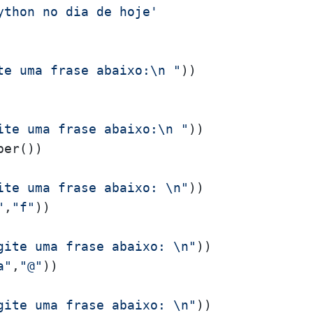
ython no dia de hoje'
te uma frase abaixo:\n "
ite uma frase abaixo:\n "
er())

ite uma frase abaixo: \n"
"
,
"f"
))

gite uma frase abaixo: \n"
a"
,
"@"
))

gite uma frase abaixo: \n"