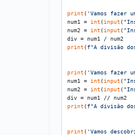
print
(
'Vamos fazer u
num1 = 
int
(
input
(
"In
num2 = 
int
(
input
(
"In
print
(
f"A divisão do
print
(
'Vamos fazer u
num1 = 
int
(
input
(
"In
num2 = 
int
(
input
(
"In
print
(
f"A divisão do
print
(
'Vamos descobr