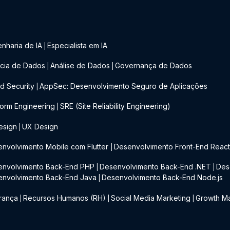
nharia de IA
Especialista em IA
|
cia de Dados
Análise de Dados
Governança de Dados
|
|
d Security
AppSec: Desenvolvimento Seguro de Aplicações
|
form Engineering
SRE (Site Reliability Engineering)
|
esign
UX Design
|
nvolvimento Mobile com Flutter
Desenvolvimento Front-End Reac
|
envolvimento Back-End PHP
Desenvolvimento Back-End .NET
Des
|
|
envolvimento Back-End Java
Desenvolvimento Back-End Node.js
|
rança
Recursos Humanos (RH)
Social Media Marketing
Growth Ma
|
|
|