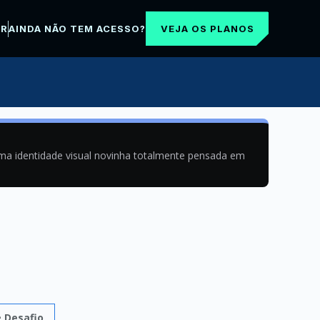
VEJA OS PLANOS
AR
AINDA NÃO TEM ACESSO?
uma identidade visual novinha totalmente pensada em
e
Desafio