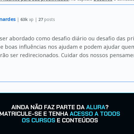
rnardes
|
63k
xp |
27
posts
ser abordado como desafio diário ou desafio das pri
s de boas influências nos ajudam e podem ajudar qu
rão ser redirecionados. Cuidar dos nossos pensamen
AINDA NÃO FAZ PARTE DA
ALURA
?
MATRICULE-SE E TENHA
ACESSO A TODOS
OS CURSOS
E CONTEÚDOS