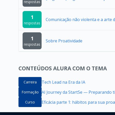
respostas
1
Comunicação não violenta e a arte 
respostas
1
Sobre Proatividade
respostas
CONTEÚDOS ALURA COM O TEMA
Tech Lead na Era da IA
Carreira
AI Journey da StartSe — Preparando ti
Formação
Eficácia parte 1: hábitos para sua proa
Curso