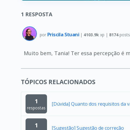
1
RESPOSTA
Priscila Stuani
por
|
4103.9k
xp |
8174
post
Muito bem, Tania! Ter essa percepção é m
TÓPICOS RELACIONADOS
1
[Dúvida] Quanto dos requisitos da 
respostas
1
[Sugestão] Sugestão de correção