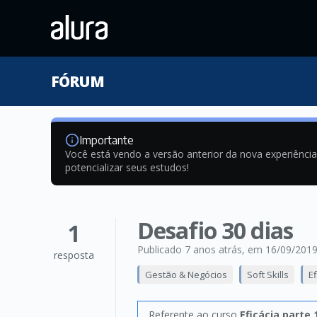
FÓRUM
Importante
Você está vendo a versão anterior da nova experiênci
potencializar seus estudos!
Desafio 30 dias
1
Publicado 7 anos atrás
, em 16/09/201
resposta
Gestão & Negócios
Soft Skills
E
Referente ao curso
Eficácia parte 