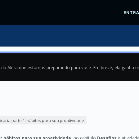
ENTR
a da Alura que estamos preparando para você. Em breve, ela ganha 
9
ficácia parte 1: hábitos para sua proatividade
1: hábitos para sua proatividade
, no capítulo
Desafios
e atividad