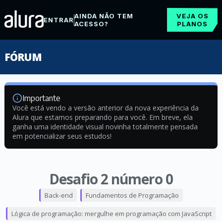
AINDA NÃO TEM
VEJA OS
ENTRAR
ACESSO?
PLANOS
FÓRUM
Importante
Você está vendo a versão anterior da nova experiência da
Alura que estamos preparando para você. Em breve, ela
ganha uma identidade visual novinha totalmente pensada
em potencializar seus estudos!
Desafio 2 número 0
Back-end
Fundamentos de Programação
Lógica de programação: mergulhe em programação com JavaScript