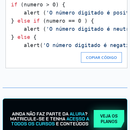
if
 (numero > 0) {

    alert (
'O número digitado é posit
} 
else
if
 (numero == 0 ) {

    alert (
'O número digitado é neutr
} 
else
 {

    alert(
'O número digitado é negati
COPIAR CÓDIGO
AINDA NÃO FAZ PARTE DA
ALURA
?
VEJA OS
MATRICULE-SE E TENHA
ACESSO A
PLANOS
TODOS OS CURSOS
E CONTEÚDOS