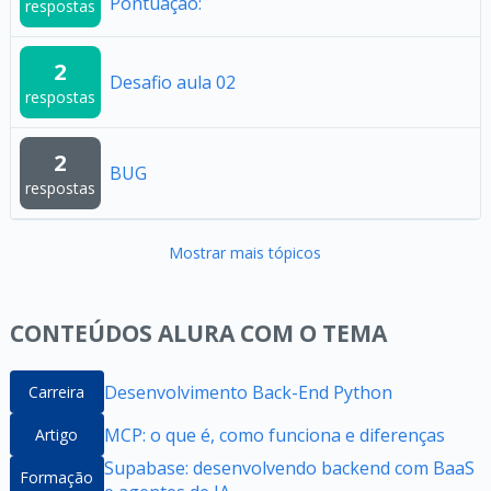
Pontuação:
respostas
2
Desafio aula 02
respostas
2
BUG
respostas
Mostrar mais tópicos
CONTEÚDOS ALURA COM O TEMA
Desenvolvimento Back-End Python
Carreira
MCP: o que é, como funciona e diferenças
Artigo
Supabase: desenvolvendo backend com BaaS
Formação