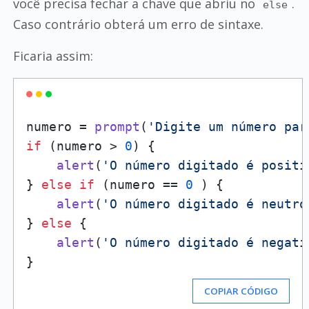
você precisa fechar a chave que abriu no
.
else
Caso contrário obterá um erro de sintaxe.
Ficaria assim:
numero = 
prompt
(
'Digite um número par
if
 (numero > 
0
) {

alert
(
'O número digitado é positi
} 
else
if
 (numero == 
0
 ) {

alert
(
'O número digitado é neutro
} 
else
 {

alert
(
'O número digitado é negati
COPIAR CÓDIGO