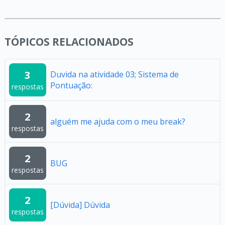
TÓPICOS RELACIONADOS
3
Duvida na atividade 03; Sistema de
Pontuação:
respostas
2
alguém me ajuda com o meu break?
respostas
2
BUG
respostas
2
[Dúvida] Dúvida
respostas