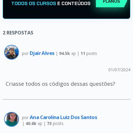
PLANOS
TODOS OS CURSOS
E CONTEÚDOS
2
RESPOSTAS
Djair Alves
por
|
94.5k
xp |
11
posts
01/07/2024
Criasse todos os códigos dessas questões?
Ana Carolina Luiz Dos Santos
por
|
40.6k
xp |
73
posts