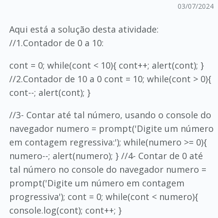
03/07/2024
Aqui está a solução desta atividade:
//1.Contador de 0 a 10:
cont = 0; while(cont < 10){ cont++; alert(cont); }
//2.Contador de 10 a 0 cont = 10; while(cont > 0){
cont--; alert(cont); }
//3- Contar até tal número, usando o console do
navegador numero = prompt('Digite um número
em contagem regressiva:'); while(numero >= 0){
numero--; alert(numero); } //4- Contar de 0 até
tal número no console do navegador numero =
prompt('Digite um número em contagem
progressiva'); cont = 0; while(cont < numero){
console.log(cont); cont++; }