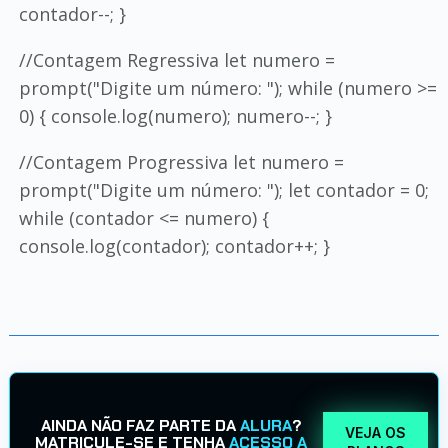
contador--; }
//Contagem Regressiva let numero =
prompt("Digite um número: "); while (numero >=
0) { console.log(numero); numero--; }
//Contagem Progressiva let numero =
prompt("Digite um número: "); let contador = 0;
while (contador <= numero) {
console.log(contador); contador++; }
AINDA NÃO FAZ PARTE DA
ALURA
?
VEJA OS
MATRICULE-SE E TENHA
ACESSO A