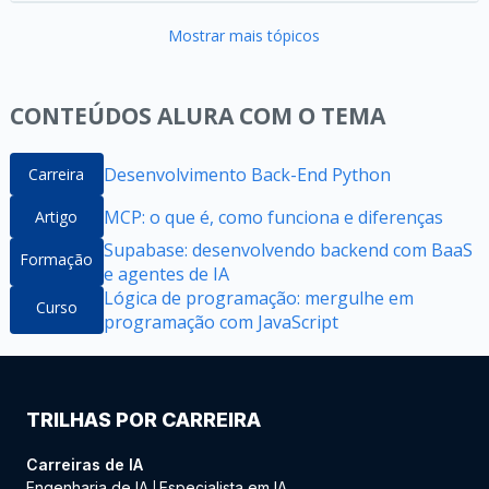
Mostrar mais tópicos
CONTEÚDOS ALURA COM O TEMA
Desenvolvimento Back-End Python
Carreira
MCP: o que é, como funciona e diferenças
Artigo
Supabase: desenvolvendo backend com BaaS
Formação
e agentes de IA
Lógica de programação: mergulhe em
Curso
programação com JavaScript
TRILHAS POR CARREIRA
Carreiras de IA
Engenharia de IA
Especialista em IA
|