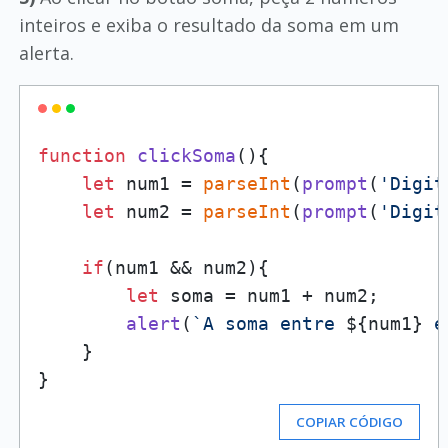
inteiros e exiba o resultado da soma em um
alerta.
function
clickSoma
(
){

let
 num1 = 
parseInt
(
prompt
(
'Digit
let
 num2 = 
parseInt
(
prompt
(
'Digit
if
(num1 && num2){

let
 soma = num1 + num2;

alert
(
`A soma entre 
${num1}
 e
    }

COPIAR CÓDIGO