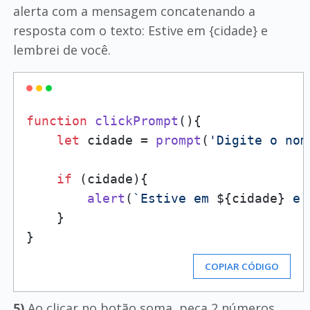
alerta com a mensagem concatenando a
resposta com o texto: Estive em {cidade} e
lembrei de você.
function
clickPrompt
(
){

let
 cidade = 
prompt
(
'Digite o nom
if
 (cidade){

alert
(
`Estive em 
${cidade}
 e 
    }

COPIAR CÓDIGO
5)
Ao clicar no botão soma, peça 2 números