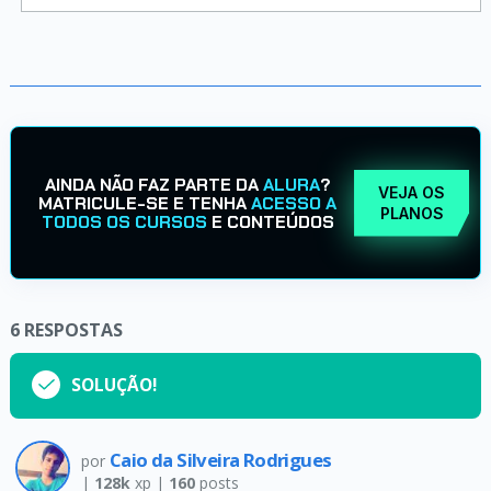
AINDA NÃO FAZ PARTE DA
ALURA
?
VEJA OS
MATRICULE-SE E TENHA
ACESSO A
PLANOS
TODOS OS CURSOS
E CONTEÚDOS
6
RESPOSTAS
SOLUÇÃO!
Caio da Silveira Rodrigues
por
|
128k
xp |
160
posts