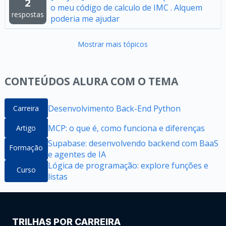
2
o meu código de calculo de IMC . Alquem
respostas
poderia me ajudar
Mostrar mais tópicos
CONTEÚDOS ALURA COM O TEMA
Desenvolvimento Back-End Python
Carreira
MCP: o que é, como funciona e diferenças
Artigo
Supabase: desenvolvendo backend com BaaS
Formação
e agentes de IA
Lógica de programação: explore funções e
Curso
listas
TRILHAS POR CARREIRA