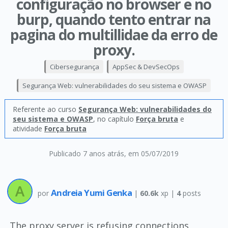
configuração no browser e no
burp, quando tento entrar na
pagina do multillidae da erro de
proxy.
Cibersegurança
AppSec & DevSecOps
Segurança Web: vulnerabilidades do seu sistema e OWASP
Referente ao curso
Segurança Web: vulnerabilidades do
seu sistema e OWASP
, no capítulo
Força bruta
e
atividade
Força bruta
Publicado 7 anos atrás
, em 05/07/2019
Andreia Yumi Genka
por
|
60.6k
xp |
4
posts
The proxy server is refusing connections