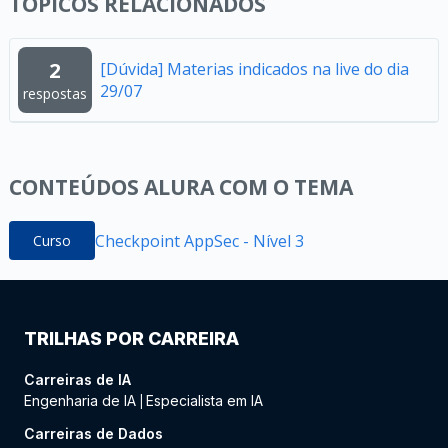
TÓPICOS RELACIONADOS
2
[Dúvida] Materias indicados na live do dia
29/07
respostas
CONTEÚDOS ALURA COM O TEMA
Checkpoint AppSec - Nível 3
Curso
TRILHAS POR CARREIRA
Carreiras de IA
Engenharia de IA
Especialista em IA
|
Carreiras de Dados