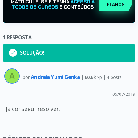
MATRICULE-SE E TENHA
ACESSO A
PLANOS
TODOS OS CURSOS
E CONTEÚDOS
1
RESPOSTA
SOLUÇÃO!
Andreia Yumi Genka
por
|
60.6k
xp |
4
posts
05/07/2019
Ja consegui resolver.