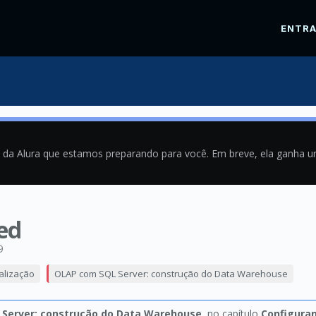
ENTR
a da Alura que estamos preparando para você. Em breve, ela ganha 
ed
9
alização
OLAP com SQL Server: construção do Data Warehouse
Server: construção do Data Warehouse
, no capítulo
Configuran