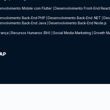
nvolvimento Mobile com Flutter
Desenvolvimento Front-End Reac
|
envolvimento Back-End PHP
Desenvolvimento Back-End .NET
Des
|
|
envolvimento Back-End Java
Desenvolvimento Back-End Node.js
|
rança
Recursos Humanos (RH)
Social Media Marketing
Growth Ma
|
|
|
IAP