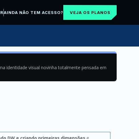
VEJA OS PLANOS
AR
AINDA NÃO TEM ACESSO?
uma identidade visual novinha totalmente pensada em
do DW e criando primeiras dimensões
e