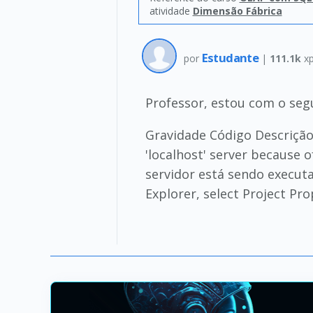
atividade
Dimensão Fábrica
Estudante
por
|
111.1k
xp
Professor, estou com o segu
Gravidade Código Descrição
'localhost' server because 
servidor está sendo executad
Explorer, select Project Pr