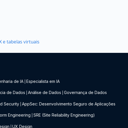
 e tabelas virtuais
nharia de IA
Especialista em IA
|
cia de Dados
Análise de Dados
Governança de Dados
|
|
d Security
AppSec: Desenvolvimento Seguro de Aplicações
|
form Engineering
SRE (Site Reliability Engineering)
|
esign
UX Design
|