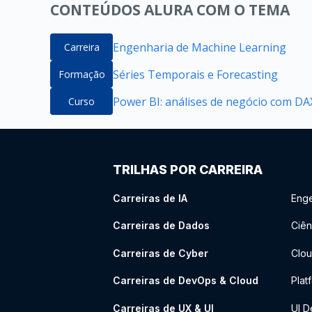
CONTEÚDOS ALURA COM O TEMA
Engenharia de Machine Learning
Carreira
Séries Temporais e Forecasting
Formação
Power BI: análises de negócio com DAX
Curso
TRILHAS POR CARREIRA
Carreiras de IA
Enge
Carreiras de Dados
Ciên
Carreiras de Cyber
Clou
Carreiras de DevOps & Cloud
Plat
Carreiras de UX & UI
UI D