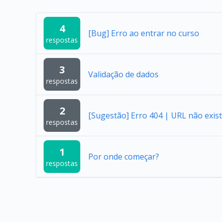
4
[Bug] Erro ao entrar no curso
respostas
3
Validação de dados
respostas
2
[Sugestão] Erro 404 | URL não exist
respostas
1
Por onde começar?
respostas