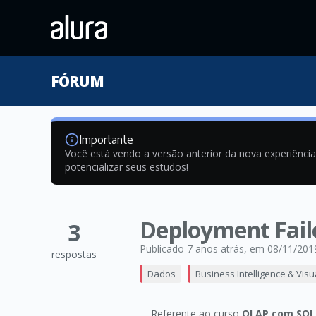
FÓRUM
Importante
Você está vendo a versão anterior da nova experiênci
potencializar seus estudos!
Deployment Fail
3
Publicado 7 anos atrás
, em 08/11/201
respostas
Dados
Business Intelligence & Visu
Referente ao curso
OLAP com SQL 