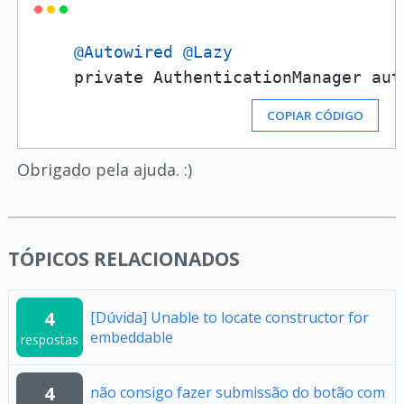
@Autowired
@Lazy
    private AuthenticationManager aut
COPIAR CÓDIGO
Obrigado pela ajuda. :)
TÓPICOS RELACIONADOS
4
[Dúvida] Unable to locate constructor for
embeddable
respostas
4
não consigo fazer submissão do botão com