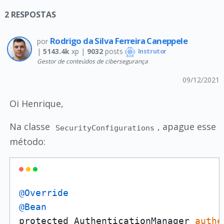
2
RESPOSTAS
Rodrigo da Silva Ferreira Caneppele
por
|
5143.4k
xp |
9032
posts
Instrutor
Gestor de conteúdos de cibersegurança
09/12/2021
Oi Henrique,
Na classe
, apague esse
SecurityConfigurations
método:
@Override
@Bean
protected AuthenticationManager 
authe