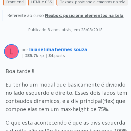
Front-end
HTML e CSS
Flexbox: posicione elementos na tela
Referente ao curso
Flexbox: posicione elementos na tela
Publicado 8 anos atrás
, em 28/08/2018
laiane lima hermes souza
por
|
235.7k
xp |
34
posts
Boa tarde !!
Eu tenho um modal que basicamente é dividido
no lado esquerdo e direito. Esses dois lados tem
conteudos dinamicos, e a div principal(flex) que
compoe elas tem um max-height de 75%.
O que esta acontecendo é que as divs esquerda
e direita não estão ficando como tamanho 100%