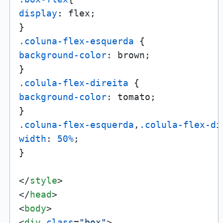
display
: flex;

.coluna-flex-esquerda
background-color
: brown;

.colula-flex-direita
background-color
: tomato;

.coluna-flex-esquerda
,
.colula-flex-di
width
: 
50%
;

}

</
style
>
</
head
>
<
body
>
<
div
class
=
"box"
>