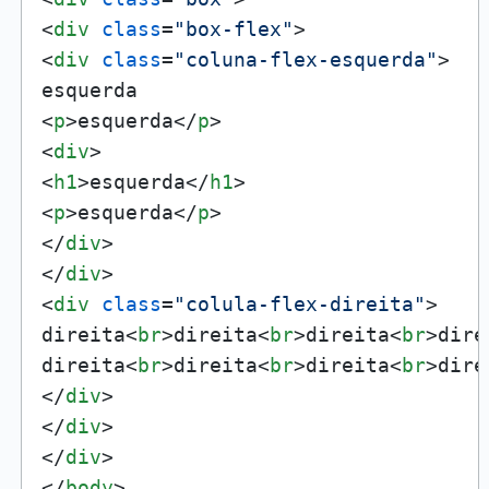
<
div
class
=
"box-flex"
>
<
div
class
=
"coluna-flex-esquerda"
>
<
p
>
esquerda
</
p
>
<
div
>
<
h1
>
esquerda
</
h1
>
<
p
>
esquerda
</
p
>
</
div
>
</
div
>
<
div
class
=
"colula-flex-direita"
>
direita
<
br
>
direita
<
br
>
direita
<
br
>
dire
direita
<
br
>
direita
<
br
>
direita
<
br
>
dire
</
div
>
</
div
>
</
div
>
</
body
>