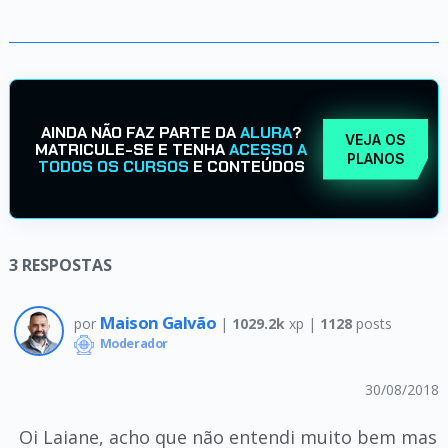
AINDA NÃO FAZ PARTE DA
ALURA
?
VEJA OS
MATRICULE-SE E TENHA
ACESSO A
PLANOS
TODOS OS CURSOS
E CONTEÚDOS
3
RESPOSTAS
Maison Galvão
por
|
1029.2k
xp |
1128
posts
Moderador
30/08/2018
Oi Laiane, acho que não entendi muito bem mas