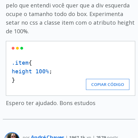
pelo que entendi você quer que a div esquerda
ocupe o tamanho todo do box. Experimenta
setar no css a classe item com o atributo height
de 100%.
.item
height
100%
;

}
COPIAR CÓDIGO
Espero ter ajudado. Bons estudos
André Chaves
por
|
1967.1k
xp |
2579
posts