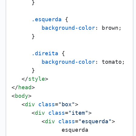
      }

.esquerda
 {

background-color
: brown;

      }

.direita
 {

background-color
: tomato;

      }

</
style
>
</
head
>
<
body
>
<
div
class
=
"box"
>
<
div
class
=
"item"
>
<
div
class
=
"esquerda"
>
               esquerda
