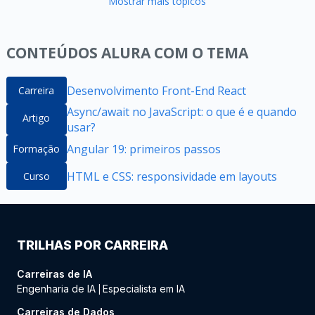
Mostrar mais tópicos
CONTEÚDOS ALURA COM O TEMA
Desenvolvimento Front-End React
Carreira
Async/await no JavaScript: o que é e quando
Artigo
usar?
Angular 19: primeiros passos
Formação
HTML e CSS: responsividade em layouts
Curso
TRILHAS POR CARREIRA
Carreiras de IA
Engenharia de IA
Especialista em IA
|
Carreiras de Dados