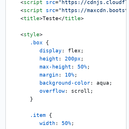
<
script
src
=
"https://cdnjs.cloudfl
<
script
src
=
"https://maxcdn.bootst
<
title
>
Teste
</
title
>
<
style
>
.box
 {

display
: flex;

height
: 
200px
;

max-height
: 
50%
;

margin
: 
10%
;

background-color
: aqua;

overflow
: scroll;

      }

.item
 {

width
: 
50%
;   
