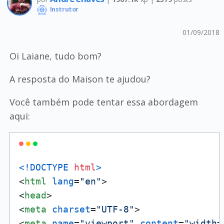
Instrutor
01/09/2018
Oi Laiane, tudo bom?
A resposta do Maison te ajudou?
Você também pode tentar essa abordagem
aqui:
<!DOCTYPE 
html
>
<
html
lang
=
"en"
>
<
head
>
<
meta
charset
=
"UTF-8"
>
<
meta
name
=
"viewport"
content
=
"width=