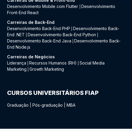
Carreiras de Mobile & Front-End
Desenvolvimento Mobile com Flutter
Desenvolvimento
|
Front-End React
Carreiras de Back-End
Desenvolvimento Back-End PHP
Desenvolvimento Back-
|
End .NET
Desenvolvimento Back-End Python
|
|
Desenvolvimento Back-End Java
Desenvolvimento Back-
|
End Node.js
Carreiras de Negócios
Liderança
Recursos Humanos (RH)
Social Media
|
|
Marketing
Growth Marketing
|
CURSOS UNIVERSITÁRIOS FIAP
Graduação
|
Pós-graduação
|
MBA