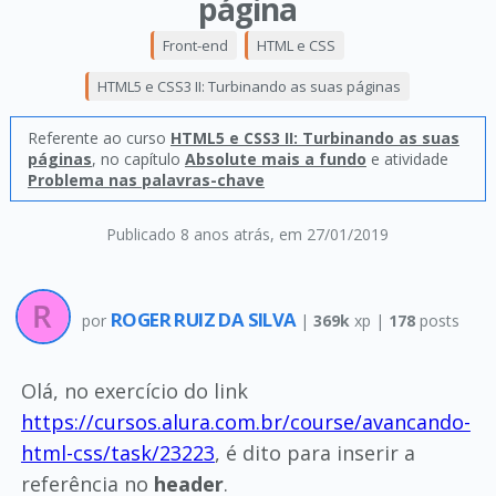
página
Front-end
HTML e CSS
HTML5 e CSS3 II: Turbinando as suas páginas
Referente ao curso
HTML5 e CSS3 II: Turbinando as suas
páginas
, no capítulo
Absolute mais a fundo
e atividade
Problema nas palavras-chave
Publicado 8 anos atrás
, em 27/01/2019
ROGER RUIZ DA SILVA
por
|
369k
xp |
178
posts
Olá, no exercício do link
https://cursos.alura.com.br/course/avancando-
html-css/task/23223
, é dito para inserir a
referência no
header
.