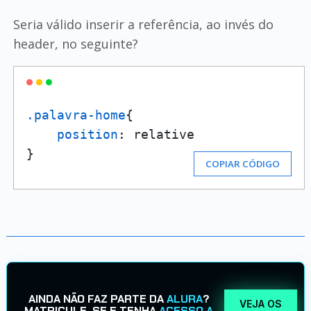
Seria válido inserir a referência, ao invés do
header, no seguinte?
.palavra-home
{

position
: relative

}
COPIAR CÓDIGO
AINDA NÃO FAZ PARTE DA
ALURA
?
VEJA OS
MATRICULE-SE E TENHA
ACESSO A