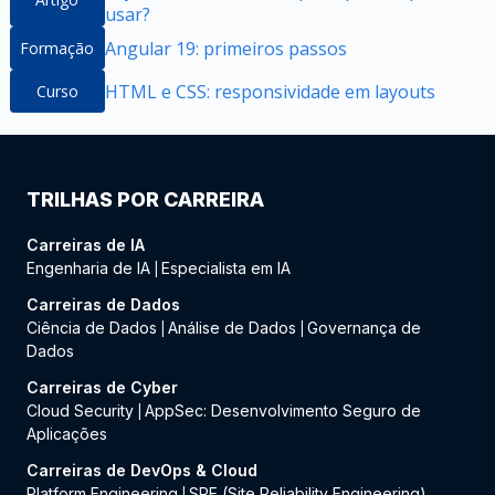
usar?
Angular 19: primeiros passos
Formação
HTML e CSS: responsividade em layouts
Curso
TRILHAS POR CARREIRA
Carreiras de IA
Engenharia de IA
Especialista em IA
|
Carreiras de Dados
Ciência de Dados
Análise de Dados
Governança de
|
|
Dados
Carreiras de Cyber
Cloud Security
AppSec: Desenvolvimento Seguro de
|
Aplicações
Carreiras de DevOps & Cloud
Platform Engineering
SRE (Site Reliability Engineering)
|