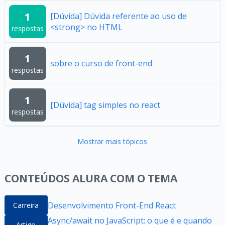
1
[Dúvida] Dúvida referente ao uso de
<strong> no HTML
respostas
1
sobre o curso de front-end
respostas
1
[Dúvida] tag simples no react
respostas
Mostrar mais tópicos
CONTEÚDOS ALURA COM O TEMA
Desenvolvimento Front-End React
Carreira
Async/await no JavaScript: o que é e quando
Artigo