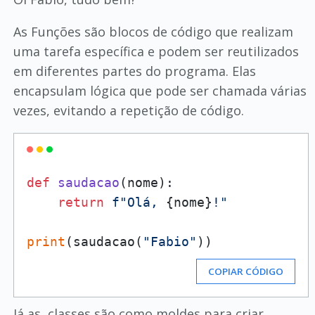
As Funções são blocos de código que realizam
uma tarefa específica e podem ser reutilizados
em diferentes partes do programa. Elas
encapsulam lógica que pode ser chamada várias
vezes, evitando a repetição de código.
def
saudacao
(
nome
):

return
f"Olá, 
{nome}
!"
print
(saudacao(
"Fabio"
COPIAR CÓDIGO
Já as, classes são como moldes para criar