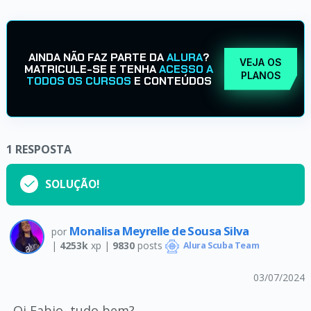
AINDA NÃO FAZ PARTE DA
ALURA
?
VEJA OS
MATRICULE-SE E TENHA
ACESSO A
PLANOS
TODOS OS CURSOS
E CONTEÚDOS
1
RESPOSTA
SOLUÇÃO!
Monalisa Meyrelle de Sousa Silva
por
|
4253k
xp |
9830
posts
Alura Scuba Team
03/07/2024
Oi Fabio, tudo bem?