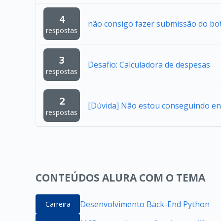
4
não consigo fazer submissão do bo
respostas
3
Desafio: Calculadora de despesas
respostas
2
[Dúvida] Não estou conseguindo en
respostas
CONTEÚDOS ALURA COM O TEMA
Desenvolvimento Back-End Python
Carreira