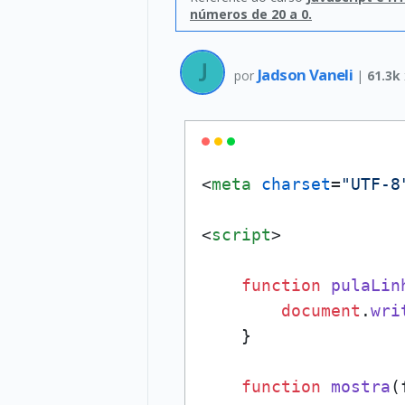
números de 20 a 0.
Jadson Vaneli
por
|
61.3k
<
meta
charset
=
"UTF-8
<
script
>
function
pulaLin
document
.
wri
    }

function
mostra
(