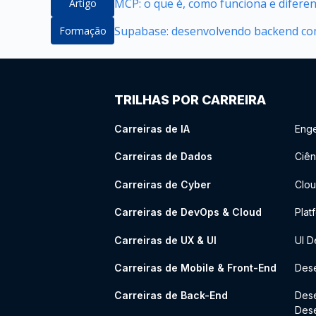
MCP: o que é, como funciona e difere
Artigo
Supabase: desenvolvendo backend com
Formação
TRILHAS POR CARREIRA
Carreiras de IA
Enge
Carreiras de Dados
Ciên
Carreiras de Cyber
Clou
Carreiras de DevOps & Cloud
Plat
Carreiras de UX & UI
UI D
Carreiras de Mobile & Front-End
Dese
Carreiras de Back-End
Des
Des