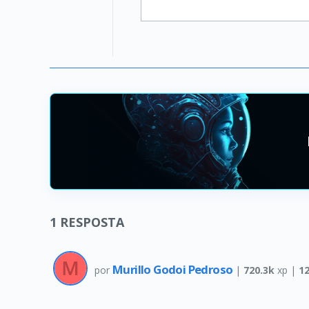
1
RESPOSTA
Murillo Godoi Pedroso
por
|
720.3k
xp |
1