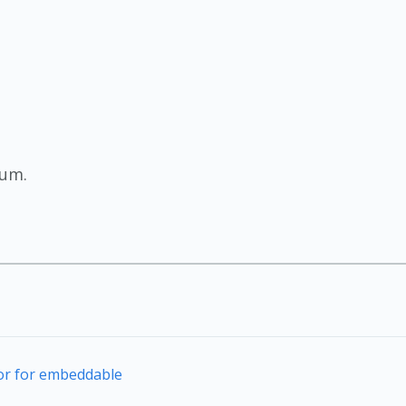
rum.
tor for embeddable