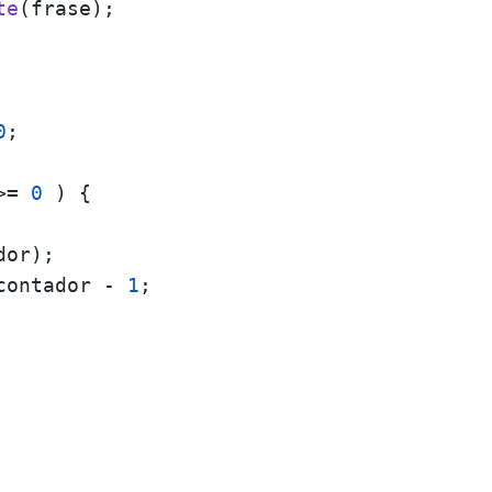
te
(frase);

0
;

>= 
0
 ) {

or);

contador - 
1
;
