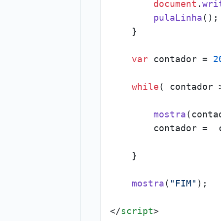
document
.
wri
pulaLinha
();

    }

var
 contador = 
2
while
( contador 
mostra
(contad
        contador =  
    }

mostra
(
"FIM"
);

</
script
>