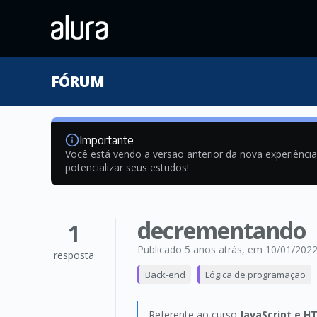
FÓRUM
Importante
Você está vendo a versão anterior da nova experiênci
potencializar seus estudos!
decrementando
1
Publicado 5 anos atrás
, em 10/01/202
resposta
Back-end
Lógica de programação
Referente ao curso
JavaScript e H