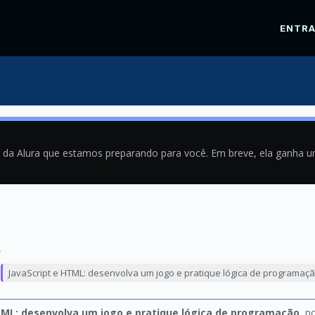
ENTR
a da Alura que estamos preparando para você. Em breve, ela ganha 
2
JavaScript e HTML: desenvolva um jogo e pratique lógica de programaç
TML: desenvolva um jogo e pratique lógica de programação
, n