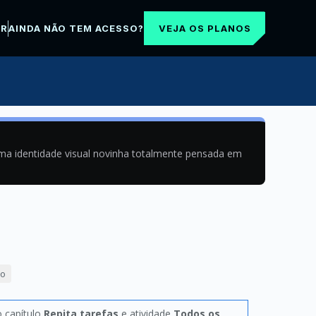
VEJA OS PLANOS
AR
AINDA NÃO TEM ACESSO?
uma identidade visual novinha totalmente pensada em
ão
o capítulo
Repita tarefas
e atividade
Todos os