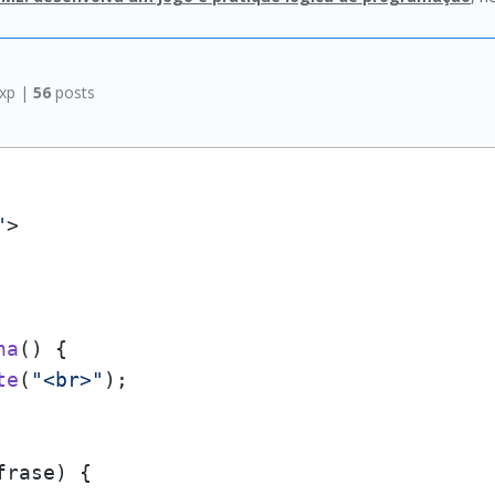
xp |
56
posts
"
>
ha
(
) {

te
(
"<br>"
);

frase
) {
