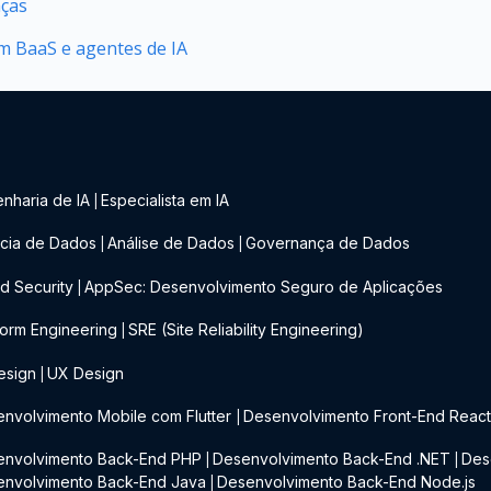
nças
 BaaS e agentes de IA
nharia de IA
Especialista em IA
|
cia de Dados
Análise de Dados
Governança de Dados
|
|
d Security
AppSec: Desenvolvimento Seguro de Aplicações
|
form Engineering
SRE (Site Reliability Engineering)
|
esign
UX Design
|
nvolvimento Mobile com Flutter
Desenvolvimento Front-End Reac
|
envolvimento Back-End PHP
Desenvolvimento Back-End .NET
Des
|
|
envolvimento Back-End Java
Desenvolvimento Back-End Node.js
|