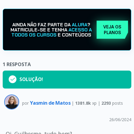
AINDA NÃO FAZ PARTE DA
ALURA
?
VEJA OS
MATRICULE-SE E TENHA
ACESSO A
PLANOS
TODOS OS CURSOS
E CONTEÚDOS
1
RESPOSTA
SOLUÇÃO!
Yasmin de Matos
por
|
1381.8k
xp |
2293
posts
26/06/2024
Oi, Guilherme, tudo bem?