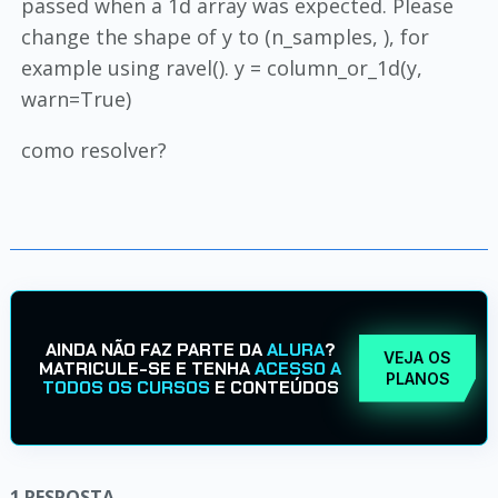
passed when a 1d array was expected. Please
change the shape of y to (n_samples, ), for
example using ravel(). y = column_or_1d(y,
warn=True)
como resolver?
AINDA NÃO FAZ PARTE DA
ALURA
?
VEJA OS
MATRICULE-SE E TENHA
ACESSO A
PLANOS
TODOS OS CURSOS
E CONTEÚDOS
1
RESPOSTA