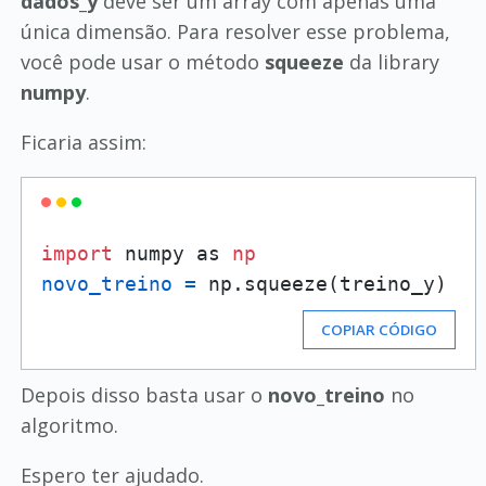
dados_y
deve ser um array com apenas uma
única dimensão. Para resolver esse problema,
você pode usar o método
squeeze
da library
numpy
.
Ficaria assim:
import
 numpy as 
np
novo_treino
=
 np.squeeze(treino_y)
COPIAR CÓDIGO
Depois disso basta usar o
novo_treino
no
algoritmo.
Espero ter ajudado.