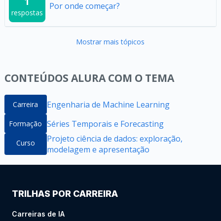
1
Por onde começar?
respostas
Mostrar mais tópicos
CONTEÚDOS ALURA COM O TEMA
Engenharia de Machine Learning
Carreira
Séries Temporais e Forecasting
Formação
Projeto ciência de dados: exploração,
Curso
modelagem e apresentação
TRILHAS POR CARREIRA
Carreiras de IA