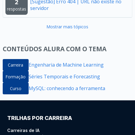
2
[Sugestão] Erro 404 | URL não existe no
servidor
respostas
Mostrar mais tópicos
CONTEÚDOS ALURA COM O TEMA
Engenharia de Machine Learning
Carreira
Séries Temporais e Forecasting
Formação
MySQL: conhecendo a ferramenta
Curso
TRILHAS POR CARREIRA
Carreiras de IA