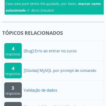
Caso este post tenha lhe ajudado, por favor,
marcar como
solucionado ✓
. Bons Estudos!
TÓPICOS RELACIONADOS
4
[Bug] Erro ao entrar no curso
respostas
4
[Dúvida] MySQL por prompt de comando
respostas
3
Validação de dados
respostas