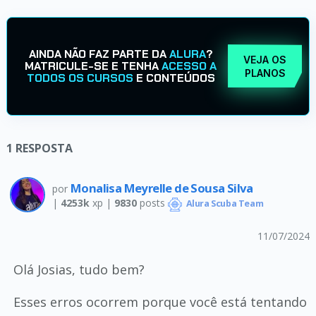
AINDA NÃO FAZ PARTE DA
ALURA
?
VEJA OS
MATRICULE-SE E TENHA
ACESSO A
PLANOS
TODOS OS CURSOS
E CONTEÚDOS
1
RESPOSTA
Monalisa Meyrelle de Sousa Silva
por
|
4253k
xp |
9830
posts
Alura Scuba Team
11/07/2024
Olá Josias, tudo bem?
Esses erros ocorrem porque você está tentando