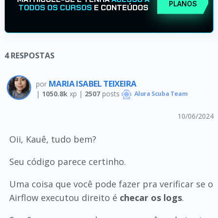
PLANOS
TODOS OS CURSOS
E CONTEÚDOS
4
RESPOSTAS
MARIA ISABEL TEIXEIRA
por
|
1050.8k
xp |
2507
posts
Alura Scuba Team
10/06/2024
Oii, Kauê, tudo bem?
Seu código parece certinho.
Uma coisa que você pode fazer pra verificar se o
Airflow executou direito é
checar os logs
.