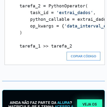
    tarefa_2 = PythonOperator(

        task_id = 
'extrai_dados'
,

        python_callable = extrai_dados
        op_kwargs = {
'data_interval_e
    )

COPIAR CÓDIGO
AINDA NÃO FAZ PARTE DA
ALURA
?
VEJA OS
MATRICULE-SE E TENHA
ACESSO A