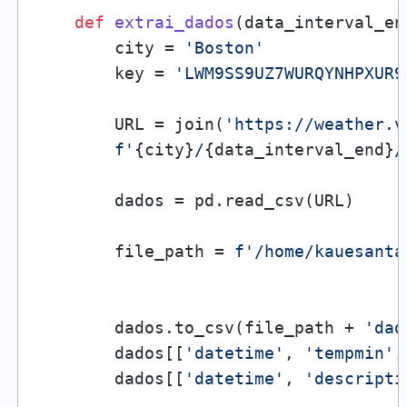
def
extrai_dados
(
data_interval_en
        city = 
'Boston'
        key = 
'LWM9SS9UZ7WURQYNHPXUR9
        URL = join(
'https://weather.v
f'
{city}
/
{data_interval_end}
/
        dados = pd.read_csv(URL)

        file_path = 
f'/home/kauesanta
        dados.to_csv(file_path + 
'dad
        dados[[
'datetime'
, 
'tempmin'
,
        dados[[
'datetime'
, 
'descripti