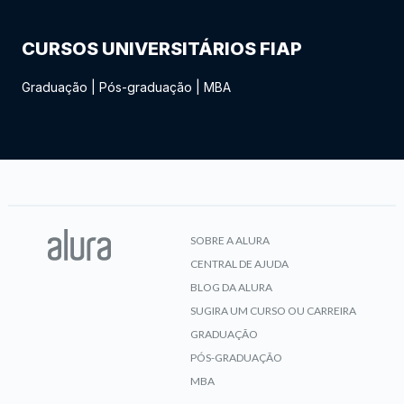
CURSOS UNIVERSITÁRIOS FIAP
Graduação
|
Pós-graduação
|
MBA
SOBRE A ALURA
CENTRAL DE AJUDA
BLOG DA ALURA
SUGIRA UM CURSO OU CARREIRA
GRADUAÇÃO
PÓS-GRADUAÇÃO
MBA