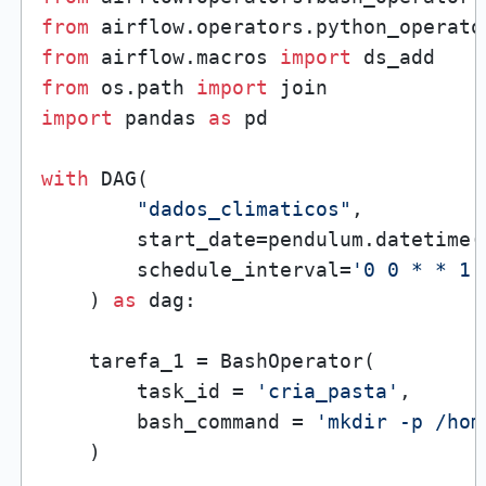
from
 airflow.operators.python_operato
from
 airflow.macros 
import
from
 os.path 
import
import
 pandas 
as
 pd

with
 DAG(

"dados_climaticos"
,

        start_date=pendulum.datetime(
        schedule_interval=
'0 0 * * 1'
    ) 
as
 dag:

    tarefa_1 = BashOperator(

        task_id = 
'cria_pasta'
,

        bash_command = 
'mkdir -p /hom
    )
