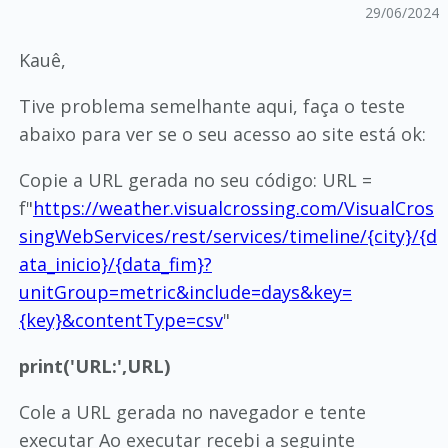
29/06/2024
Kauê,
Tive problema semelhante aqui, faça o teste
abaixo para ver se o seu acesso ao site está ok:
Copie a URL gerada no seu código: URL =
f"
https://weather.visualcrossing.com/VisualCros
singWebServices/rest/services/timeline/{city}/{d
ata_inicio}/{data_fim}?
unitGroup=metric&include=days&key=
{key}&contentType=csv
"
print('URL:',URL)
Cole a URL gerada no navegador e tente
executar Ao executar recebi a seguinte