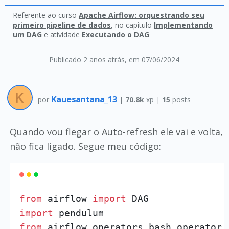
Referente ao curso
Apache Airflow: orquestrando seu
primeiro pipeline de dados
, no capítulo
Implementando
um DAG
e atividade
Executando o DAG
Publicado 2 anos atrás
, em 07/06/2024
Kauesantana_13
por
|
70.8k
xp |
15
posts
Quando vou flegar o Auto-refresh ele vai e volta,
não fica ligado. Segue meu código:
from
 airflow 
import
import
from
 airflow.operators.bash_operator 