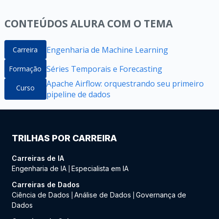
CONTEÚDOS ALURA COM O TEMA
Engenharia de Machine Learning
Carreira
Séries Temporais e Forecasting
Formação
Apache Airflow: orquestrando seu primeiro
Curso
pipeline de dados
TRILHAS POR CARREIRA
Carreiras de IA
Engenharia de IA
Especialista em IA
|
Carreiras de Dados
Ciência de Dados
Análise de Dados
Governança de
|
|
Dados