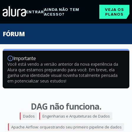
AINDA NÃO TEM
VEJA OS
ENTRAR
ACESSO?
PLANOS
FÓRUM
Importante
Você está vendo a versão anterior da nova experiência da
Alura que estamos preparando para você. Em breve, ela
ganha uma identidade visual novinha totalmente pensada
em potencializar seus estudos!
DAG não funciona.
Dados
Engenharias e Arquiteturas de Dados
Apache Airflow: orquestrando seu primeiro pipeline de dados