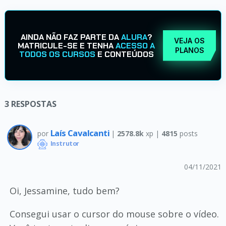
AINDA NÃO FAZ PARTE DA
ALURA
?
VEJA OS
MATRICULE-SE E TENHA
ACESSO A
PLANOS
TODOS OS CURSOS
E CONTEÚDOS
3
RESPOSTAS
Laís Cavalcanti
por
|
2578.8k
xp |
4815
posts
Instrutor
04/11/2021
Oi, Jessamine, tudo bem?
Consegui usar o cursor do mouse sobre o vídeo.