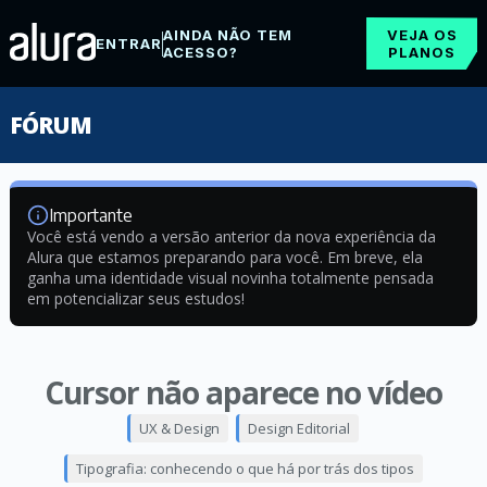
AINDA NÃO TEM
VEJA OS
ENTRAR
ACESSO?
PLANOS
FÓRUM
Importante
Você está vendo a versão anterior da nova experiência da
Alura que estamos preparando para você. Em breve, ela
ganha uma identidade visual novinha totalmente pensada
em potencializar seus estudos!
Cursor não aparece no vídeo
UX & Design
Design Editorial
Tipografia: conhecendo o que há por trás dos tipos