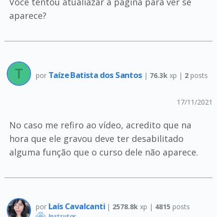
Você tentou atualiazar a página para ver se
aparece?
Taíze Batista dos Santos
por
|
76.3k
xp |
2
posts
17/11/2021
No caso me refiro ao vídeo, acredito que na
hora que ele gravou deve ter desabilitado
alguma função que o curso dele não aparece.
Laís Cavalcanti
por
|
2578.8k
xp |
4815
posts
Instrutor