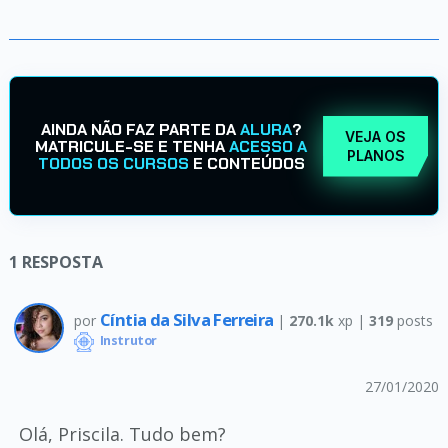
AINDA NÃO FAZ PARTE DA
ALURA
?
VEJA OS
MATRICULE-SE E TENHA
ACESSO A
PLANOS
TODOS OS CURSOS
E CONTEÚDOS
1
RESPOSTA
Cíntia da Silva Ferreira
por
|
270.1k
xp |
319
posts
Instrutor
27/01/2020
Olá, Priscila. Tudo bem?