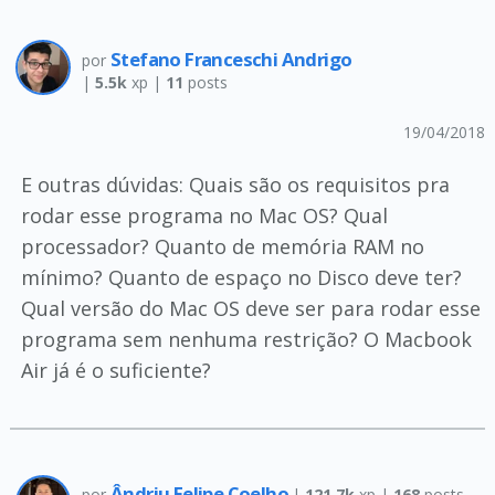
Stefano Franceschi Andrigo
por
|
5.5k
xp |
11
posts
19/04/2018
E outras dúvidas: Quais são os requisitos pra
rodar esse programa no Mac OS? Qual
processador? Quanto de memória RAM no
mínimo? Quanto de espaço no Disco deve ter?
Qual versão do Mac OS deve ser para rodar esse
programa sem nenhuma restrição? O Macbook
Air já é o suficiente?
Ândriu Felipe Coelho
por
|
121.7k
xp |
168
posts