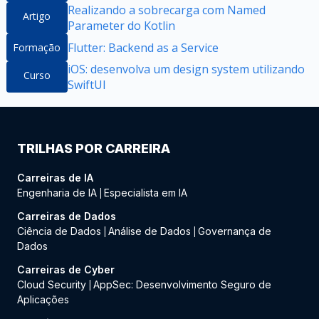
Realizando a sobrecarga com Named
Artigo
Parameter do Kotlin
Flutter: Backend as a Service
Formação
iOS: desenvolva um design system utilizando
Curso
SwiftUI
TRILHAS POR CARREIRA
Carreiras de IA
Engenharia de IA
Especialista em IA
|
Carreiras de Dados
Ciência de Dados
Análise de Dados
Governança de
|
|
Dados
Carreiras de Cyber
Cloud Security
AppSec: Desenvolvimento Seguro de
|
Aplicações