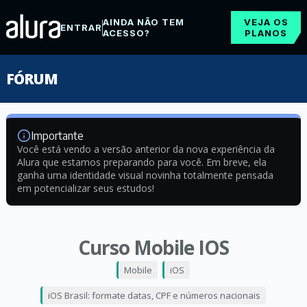
AINDA NÃO TEM
VEJA OS
ENTRAR
ACESSO?
PLANOS
FÓRUM
Importante
Você está vendo a versão anterior da nova experiência da
Alura que estamos preparando para você. Em breve, ela
ganha uma identidade visual novinha totalmente pensada
em potencializar seus estudos!
Curso Mobile IOS
Mobile
iOS
iOS Brasil: formate datas, CPF e números nacionais