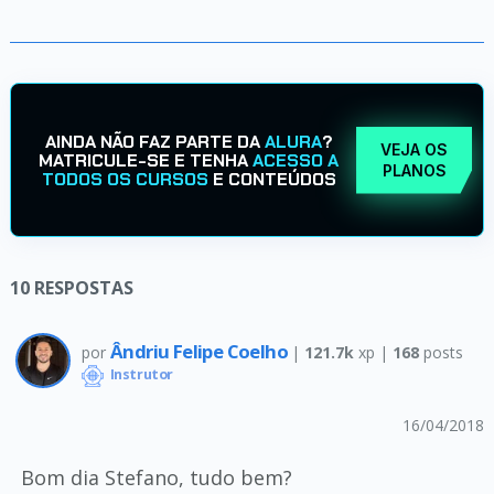
AINDA NÃO FAZ PARTE DA
ALURA
?
VEJA OS
MATRICULE-SE E TENHA
ACESSO A
PLANOS
TODOS OS CURSOS
E CONTEÚDOS
10
RESPOSTAS
Ândriu Felipe Coelho
por
|
121.7k
xp |
168
posts
Instrutor
16/04/2018
Bom dia Stefano, tudo bem?