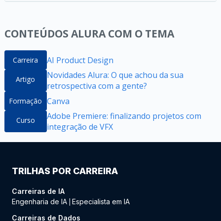
CONTEÚDOS ALURA COM O TEMA
AI Product Design
Carreira
Novidades Alura: O que achou da sua
Artigo
retrospectiva com a gente?
Canva
Formação
Adobe Premiere: finalizando projetos com
Curso
integração de VFX
TRILHAS POR CARREIRA
Carreiras de IA
Engenharia de IA
Especialista em IA
|
Carreiras de Dados