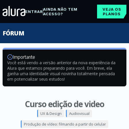
AINDA NÃO TEM
VEJA OS
ENTRAR
ACESSO?
PLANOS
FÓRUM
Importante
Você está vendo a versão anterior da nova experiência da
Alura que estamos preparando para você. Em breve, ela
ganha uma identidade visual novinha totalmente pensada
em potencializar seus estudos!
Curso edição de video
UX & Design
Audiovisual
Produção de vídeo: filmando a partir do celular