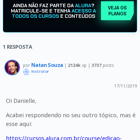
AINDA NÃO FAZ PARTE DA
ALURA
?
VEJA OS
MATRICULE-SE E TENHA
ACESSO A
PLANOS
TODOS OS CURSOS
E CONTEÚDOS
1
RESPOSTA
Natan Souza
por
|
2124k
xp |
3737
posts
Instrutor
17/11/2019
Oi Danielle,
Acabei respondendo no seu outro tópico, mas é
esse aqui:
https://cursos.alura.com.br/course/edicao-