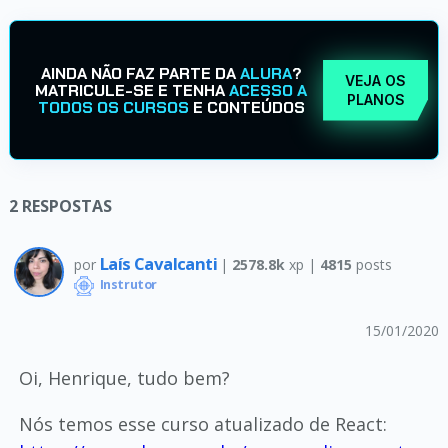
AINDA NÃO FAZ PARTE DA
ALURA
?
VEJA OS
MATRICULE-SE E TENHA
ACESSO A
PLANOS
TODOS OS CURSOS
E CONTEÚDOS
2
RESPOSTAS
Laís Cavalcanti
por
|
2578.8k
xp |
4815
posts
Instrutor
15/01/2020
Oi, Henrique, tudo bem?
Nós temos esse curso atualizado de React: