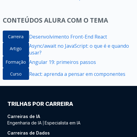
CONTEÚDOS ALURA COM O TEMA
Desenvolvimento Front-End React
Carreira
Async/await no JavaScript: o que é e quando
Artigo
usar?
Angular 19: primeiros passos
Formação
React: aprenda a pensar em componentes
Curso
TRILHAS POR CARREIRA
Carreiras de IA
Engenharia de IA
Especialista em IA
|
Carreiras de Dados