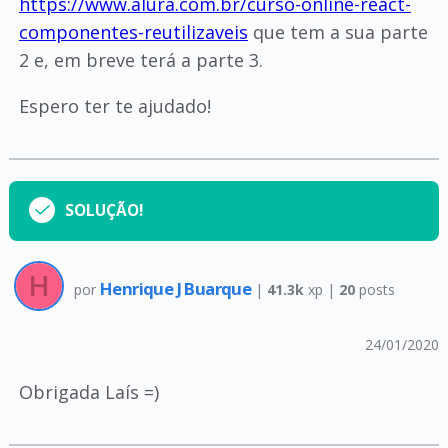
https://www.alura.com.br/curso-online-react-
componentes-reutilizaveis
que tem a sua parte
2 e, em breve terá a parte 3.
Espero ter te ajudado!
SOLUÇÃO!
Henrique J Buarque
por
|
41.3k
xp |
20
posts
24/01/2020
Obrigada Laís =)