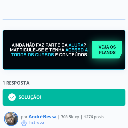
AINDA NÃO FAZ PARTE DA
ALURA
?
VEJA OS
MATRICULE-SE E TENHA
ACESSO A
PLANOS
TODOS OS CURSOS
E CONTEÚDOS
1
RESPOSTA
SOLUÇÃO!
André Bessa
por
|
703.5k
xp |
1276
posts
Instrutor