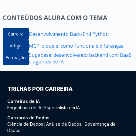
CONTEÚDOS ALURA COM O TEMA
Desenvolvimento Back-End Python
Carreira
MCP: o que é, como funciona e diferenças
Artigo
Supabase: desenvolvendo backend com BaaS
Formação
e agentes de IA
TRILHAS POR CARREIRA
Carreiras de IA
Engenharia de IA
Especialista em IA
|
Carreiras de Dados
Ciência de Dados
Análise de Dados
Governança de
|
|
Dados