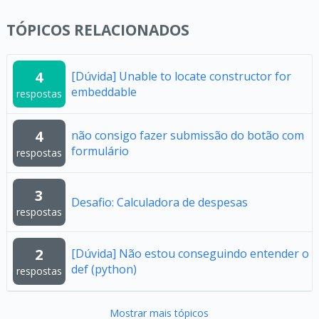
TÓPICOS RELACIONADOS
4
[Dúvida] Unable to locate constructor for
embeddable
respostas
4
não consigo fazer submissão do botão com
formulário
respostas
3
Desafio: Calculadora de despesas
respostas
2
[Dúvida] Não estou conseguindo entender o
def (python)
respostas
Mostrar mais tópicos