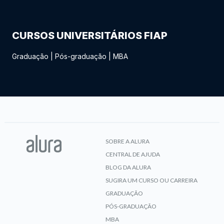
CURSOS UNIVERSITÁRIOS FIAP
Graduação
|
Pós-graduação
|
MBA
SOBRE A ALURA
CENTRAL DE AJUDA
BLOG DA ALURA
SUGIRA UM CURSO OU CARREIRA
GRADUAÇÃO
PÓS-GRADUAÇÃO
MBA