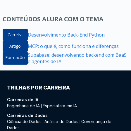
CONTEÚDOS ALURA COM O TEMA
Desenvolvimento Back-End Python
Carreira
MCP: o que é, como funciona e diferenças
Artigo
Supabase: desenvolvendo backend com BaaS
Formação
e agentes de IA
TRILHAS POR CARREIRA
Carreiras de IA
Engenharia de IA
Especialista em IA
|
Carreiras de Dados
Ciência de Dados
Análise de Dados
Governança de
|
|
Dados