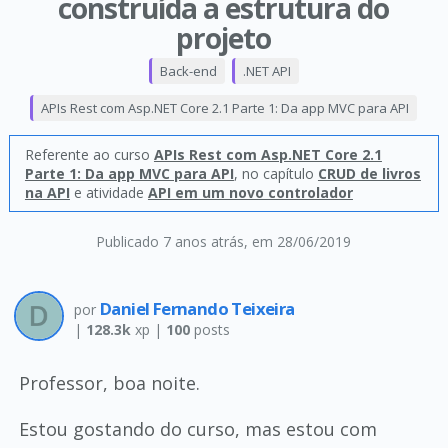
construída a estrutura do
projeto
Back-end
.NET API
APIs Rest com Asp.NET Core 2.1 Parte 1: Da app MVC para API
Referente ao curso
APIs Rest com Asp.NET Core 2.1
Parte 1: Da app MVC para API
, no capítulo
CRUD de livros
na API
e atividade
API em um novo controlador
Publicado 7 anos atrás
, em 28/06/2019
Daniel Fernando Teixeira
por
|
128.3k
xp |
100
posts
Professor, boa noite.
Estou gostando do curso, mas estou com