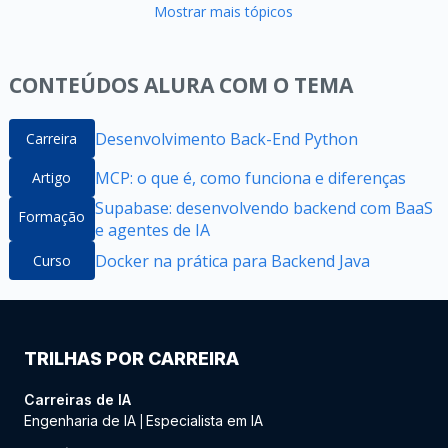
Mostrar mais tópicos
CONTEÚDOS ALURA COM O TEMA
Desenvolvimento Back-End Python
Carreira
MCP: o que é, como funciona e diferenças
Artigo
Supabase: desenvolvendo backend com BaaS
Formação
e agentes de IA
Docker na prática para Backend Java
Curso
TRILHAS POR CARREIRA
Carreiras de IA
Engenharia de IA
Especialista em IA
|