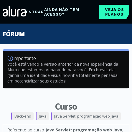
AINDA NÃO TEM
VEJA OS
ENTRAR
ACESSO?
PLANOS
FÓRUM
Importante
Você está vendo a versão anterior da nova experiência da
Alura que estamos preparando para você. Em breve, ela
ganha uma identidade visual novinha totalmente pensada
em potencializar seus estudos!
Curso
Back-end
Java
Java Servlet: programação web Java
Referente ao curso
Java Servlet: programação web Java
,