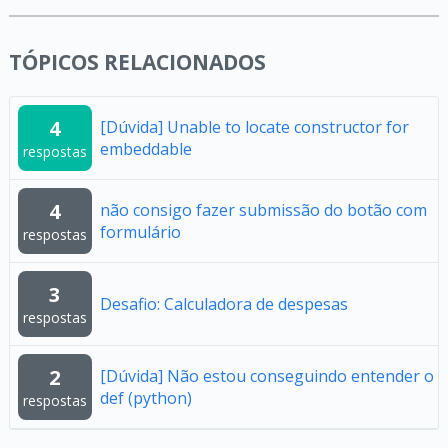
TÓPICOS RELACIONADOS
4
[Dúvida] Unable to locate constructor for
embeddable
respostas
4
não consigo fazer submissão do botão com
formulário
respostas
3
Desafio: Calculadora de despesas
respostas
2
[Dúvida] Não estou conseguindo entender o
def (python)
respostas