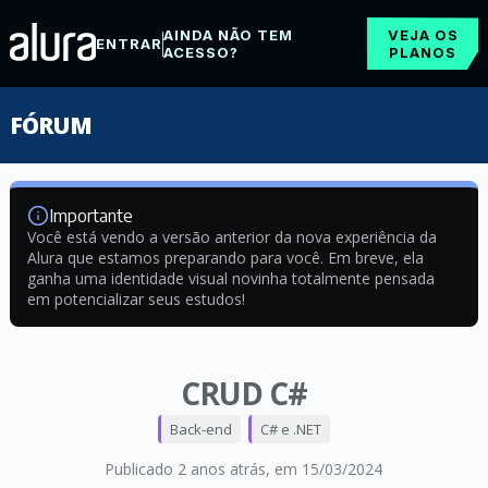
AINDA NÃO TEM
VEJA OS
ENTRAR
ACESSO?
PLANOS
FÓRUM
Importante
Você está vendo a versão anterior da nova experiência da
Alura que estamos preparando para você. Em breve, ela
ganha uma identidade visual novinha totalmente pensada
em potencializar seus estudos!
CRUD C#
Back-end
C# e .NET
Publicado 2 anos atrás
, em 15/03/2024