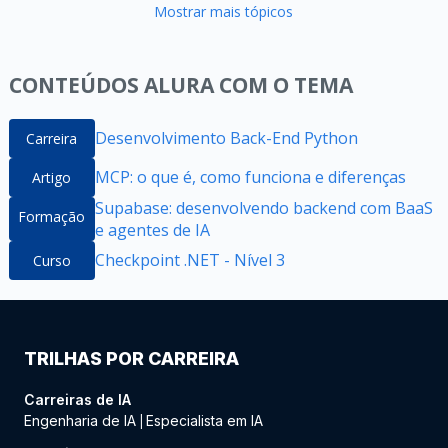
Mostrar mais tópicos
CONTEÚDOS ALURA COM O TEMA
Desenvolvimento Back-End Python
Carreira
MCP: o que é, como funciona e diferenças
Artigo
Supabase: desenvolvendo backend com BaaS
Formação
e agentes de IA
Checkpoint .NET - Nível 3
Curso
TRILHAS POR CARREIRA
Carreiras de IA
Engenharia de IA
Especialista em IA
|