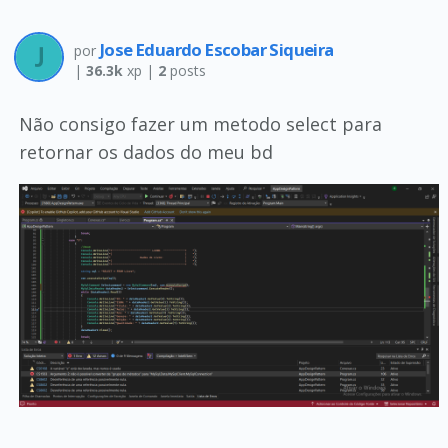
Jose Eduardo Escobar Siqueira
por
|
36.3k
xp |
2
posts
Não consigo fazer um metodo select para
retornar os dados do meu bd