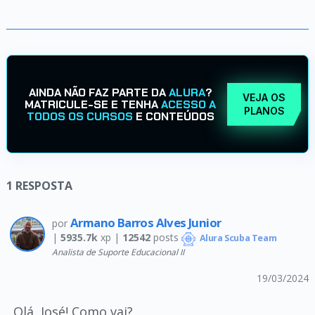
AINDA NÃO FAZ PARTE DA
ALURA
?
VEJA OS
MATRICULE-SE E TENHA
ACESSO A
PLANOS
TODOS OS CURSOS
E CONTEÚDOS
1
RESPOSTA
Armano Barros Alves Junior
por
|
5935.7k
xp |
12542
posts
Alura Scuba Team
Analista de Suporte Educacional II
19/03/2024
Olá, José! Como vai?