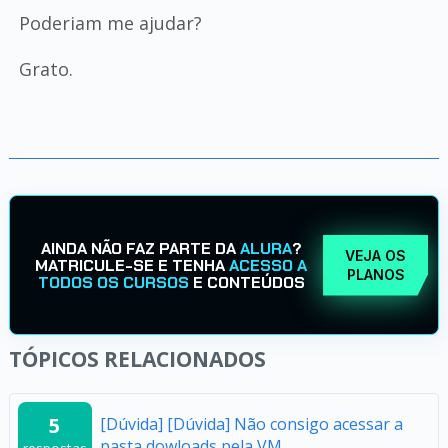
Poderiam me ajudar?
Grato.
AINDA NÃO FAZ PARTE DA
ALURA
?
VEJA OS
MATRICULE-SE E TENHA
ACESSO A
PLANOS
TODOS OS CURSOS
E CONTEÚDOS
TÓPICOS RELACIONADOS
5
[Dúvida] [Dúvida] Não consigo acessar a
pasta dowloads pela VM