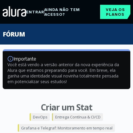
AINDA NÃO TEM
VEJA OS
ENTRAR
ACESSO?
PLANOS
FÓRUM
Importante
Você está vendo a versão anterior da nova experiência da
Alura que estamos preparando para você. Em breve, ela
ganha uma identidade visual novinha totalmente pensada
em potencializar seus estudos!
Criar um Stat
DevOps
Entrega Contínua & CI/CD
Grafana e Telegraf: Monitoramento em tempo real