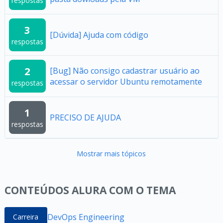
respostas
3
[Dúvida] Ajuda com código
respostas
2
[Bug] Não consigo cadastrar usuário ao
acessar o servidor Ubuntu remotamente
respostas
1
PRECISO DE AJUDA
respostas
Mostrar mais tópicos
CONTEÚDOS ALURA COM O TEMA
DevOps Engineering
Carreira