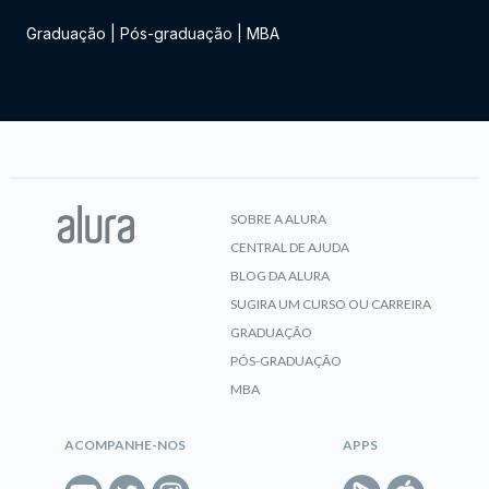
Graduação
|
Pós-graduação
|
MBA
SOBRE A ALURA
CENTRAL DE AJUDA
BLOG DA ALURA
SUGIRA UM CURSO OU CARREIRA
GRADUAÇÃO
PÓS-GRADUAÇÃO
MBA
ACOMPANHE-NOS
APPS