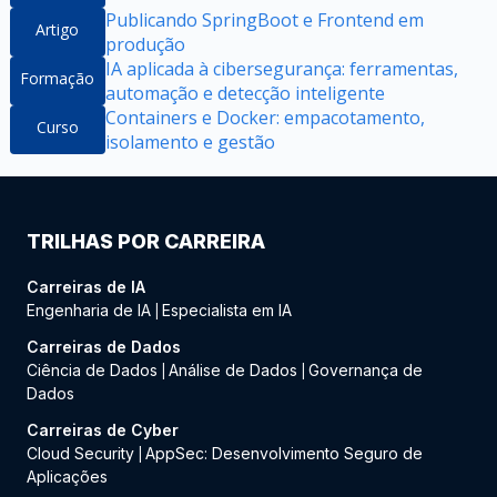
Publicando SpringBoot e Frontend em
Artigo
produção
IA aplicada à cibersegurança: ferramentas,
Formação
automação e detecção inteligente
Containers e Docker: empacotamento,
Curso
isolamento e gestão
TRILHAS POR CARREIRA
Carreiras de IA
Engenharia de IA
Especialista em IA
|
Carreiras de Dados
Ciência de Dados
Análise de Dados
Governança de
|
|
Dados
Carreiras de Cyber
Cloud Security
AppSec: Desenvolvimento Seguro de
|
Aplicações