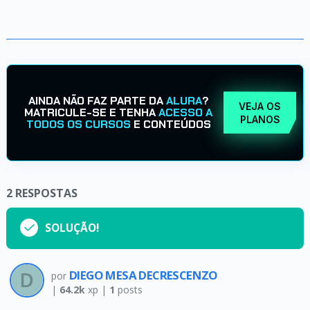
AINDA NÃO FAZ PARTE DA
ALURA
?
VEJA OS
MATRICULE-SE E TENHA
ACESSO A
PLANOS
TODOS OS CURSOS
E CONTEÚDOS
2
RESPOSTAS
SOLUÇÃO!
DIEGO MESA DECRESCENZO
por
|
64.2k
xp |
1
posts