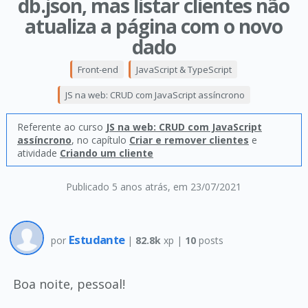
db.json, mas listar clientes não
atualiza a página com o novo
dado
Front-end
JavaScript & TypeScript
JS na web: CRUD com JavaScript assíncrono
Referente ao curso
JS na web: CRUD com JavaScript
assíncrono
, no capítulo
Criar e remover clientes
e
atividade
Criando um cliente
Publicado 5 anos atrás
, em 23/07/2021
Estudante
por
|
82.8k
xp |
10
posts
Boa noite, pessoal!