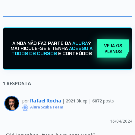
AINDA NÃO FAZ PARTE DA
ALURA
?
VEJA OS
MATRICULE-SE E TENHA
ACESSO A
PLANOS
TODOS OS CURSOS
E CONTEÚDOS
1
RESPOSTA
Rafael Rocha
por
|
2921.3k
xp |
6072
posts
Alura Scuba Team
16/04/2024