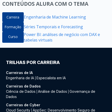
CONTEÚDOS ALURA COM O TEMA
Engenharia de Machine Learning
Carreira
Séries Temporais e Forecasting
Formação
Power BI: análises de negócio com DAX e
Curso
tabelas virtuais
TRILHAS POR CARREIRA
Carreiras de IA
Engenharia de IA
Especialista em IA
|
Carreiras de Dados
Ciência de Dados
Análise de Dados
Governança de
|
|
Dados
Carreiras de Cyber
Cloud Security
AppSec: Desenvolvimento Seguro de
|