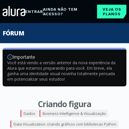
AINDA NÃO TEM
VEJA OS
ENTRAR
ACESSO?
PLANOS
FÓRUM
Importante
Você está vendo a versão anterior da nova experiência da
Alura que estamos preparando para você. Em breve, ela
ganha uma identidade visual novinha totalmente pensada
em potencializar seus estudos!
Criando figura
Dados
Business Intelligence & Visualização
Data Visualization: criando gráficos com bibliotecas Python