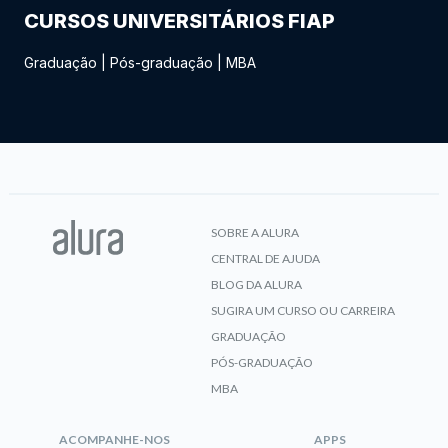
CURSOS UNIVERSITÁRIOS FIAP
Graduação
|
Pós-graduação
|
MBA
SOBRE A ALURA
CENTRAL DE AJUDA
BLOG DA ALURA
SUGIRA UM CURSO OU CARREIRA
GRADUAÇÃO
PÓS-GRADUAÇÃO
MBA
ACOMPANHE-NOS
APPS