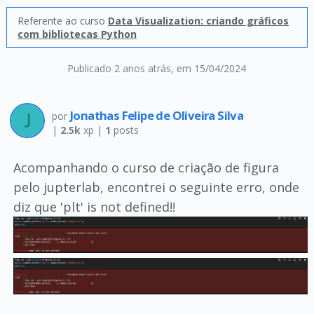
Referente ao curso
Data Visualization: criando gráficos
com bibliotecas Python
Publicado 2 anos atrás
, em 15/04/2024
Jonathas Felipe de Oliveira Silva
por
|
2.5k
xp |
1
posts
Acompanhando o curso de criação de figura
pelo jupterlab, encontrei o seguinte erro, onde
diz que 'plt' is not defined!!