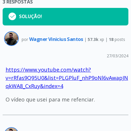
3
RESPOSTAS
SOLUÇÃO!
Wagner Vinicius Santos
por
|
57.3k
xp |
18
posts
27/03/2024
https://www.youtube.com/watch?
v=rRfas9Q95U0&list=PLGPluF_nhP9oNl6vAwapJN
qkWA8_CxRuy&index=4
O vídeo que usei para me refenciar.