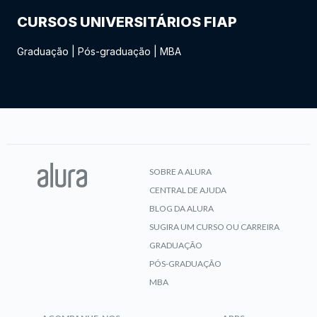
CURSOS UNIVERSITÁRIOS FIAP
Graduação
|
Pós-graduação
|
MBA
SOBRE A ALURA
CENTRAL DE AJUDA
BLOG DA ALURA
SUGIRA UM CURSO OU CARREIRA
GRADUAÇÃO
PÓS-GRADUAÇÃO
MBA