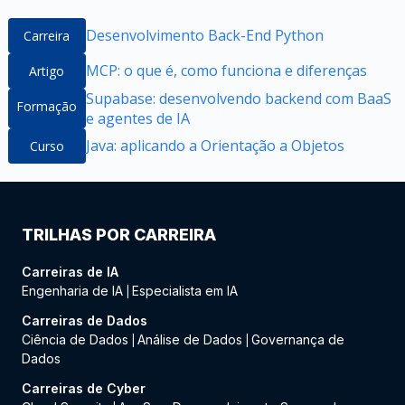
Desenvolvimento Back-End Python
Carreira
MCP: o que é, como funciona e diferenças
Artigo
Supabase: desenvolvendo backend com BaaS
Formação
e agentes de IA
Java: aplicando a Orientação a Objetos
Curso
TRILHAS POR CARREIRA
Carreiras de IA
Engenharia de IA
Especialista em IA
|
Carreiras de Dados
Ciência de Dados
Análise de Dados
Governança de
|
|
Dados
Carreiras de Cyber