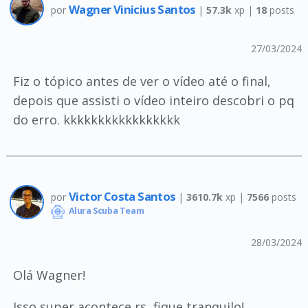
Wagner Vinicius Santos
por
|
57.3k
xp |
18
posts
27/03/2024
Fiz o tópico antes de ver o vídeo até o final,
depois que assisti o vídeo inteiro descobri o pq
do erro. kkkkkkkkkkkkkkkkk
Victor Costa Santos
por
|
3610.7k
xp |
7566
posts
Alura Scuba Team
28/03/2024
Olá Wagner!
Isso super acontece rs, fique tranquilo!