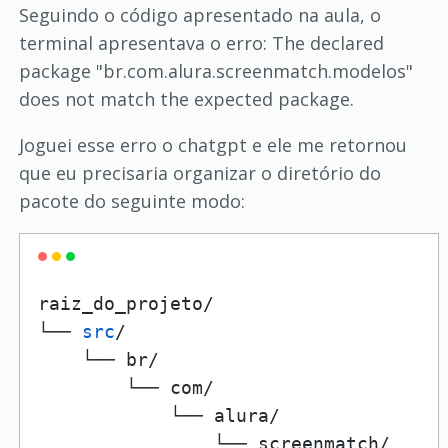
Seguindo o código apresentado na aula, o
terminal apresentava o erro: The declared
package "br.com.alura.screenmatch.modelos"
does not match the expected package.
Joguei esse erro o chatgpt e ele me retornou
que eu precisaria organizar o diretório do
pacote do seguinte modo:
raiz_do_projeto/

└── 
src
/

    └── br/

        └── com/

            └── alura/

                └── screenmatch/
